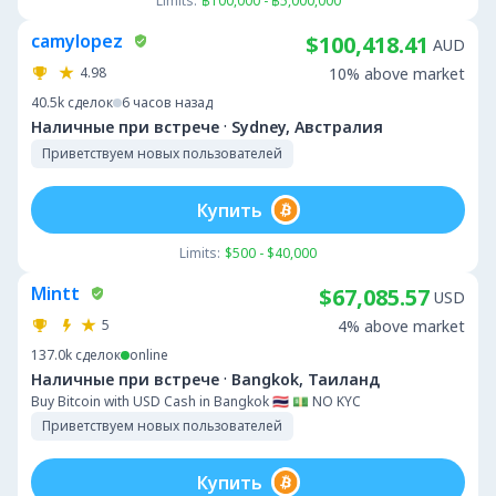
Limits:
฿100,000 - ฿5,000,000
camylopez
$100,418.41
AUD
4.98
10% above market
40.5k
сделок
6 часов назад
·
Наличные при встрече
Sydney, Австралия
Приветствуем новых пользователей
Купить
Limits:
$500 - $40,000
Mintt
$67,085.57
USD
5
4% above market
137.0k
сделок
online
·
Наличные при встрече
Bangkok, Таиланд
Buy Bitcoin with USD Cash in Bangkok 🇹🇭 💵 NO KYC
Приветствуем новых пользователей
Купить