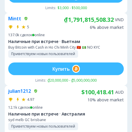
Limits:
$3,000 - $500,000
Mintt
₫1,791,815,508.32
VND
5
6% above market
137.0k
сделок
online
·
Наличные при встрече
Вьетнам
Buy Bitcoin with Cash in Ho Chi Minh City 🇻🇳 💵 NO KYC
Приветствуем новых пользователей
Купить
Limits:
₫20,000,000 - ₫5,000,000,000
julian1212
$100,418.41
AUD
4.97
10% above market
12.1k
сделок
online
·
Наличные при встрече
Австралия
syd melb GC brisbane
Приветствуем новых пользователей