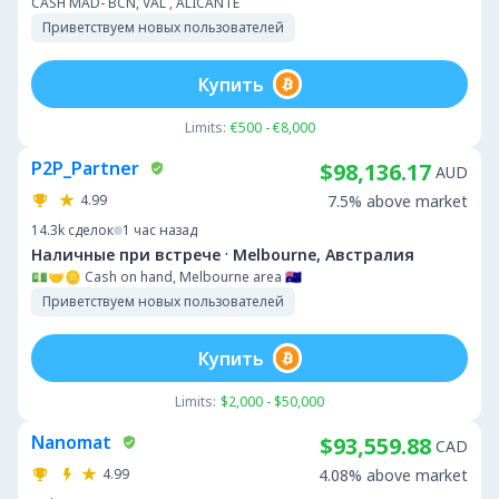
CASH MAD- BCN, VAL , ALICANTE
Приветствуем новых пользователей
Купить
Limits:
€500 - €8,000
P2P_Partner
$98,136.17
AUD
4.99
7.5% above market
14.3k
сделок
1 час назад
·
Наличные при встрече
Melbourne, Австралия
💵🤝🪙 Cash on hand, Melbourne area 🇦🇺
Приветствуем новых пользователей
Купить
Limits:
$2,000 - $50,000
Nanomat
$93,559.88
CAD
4.99
4.08% above market