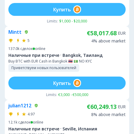
Купить
Limits:
$1,000 - $20,000
Mintt
€58,017.68
EUR
5
4% above market
137.0k
сделок
online
·
Наличные при встрече
Bangkok, Таиланд
Buy BTC with EUR Cash in Bangkok 🇹🇭 💵 NO KYC
Приветствуем новых пользователей
Купить
Limits:
€3,000 - €500,000
julian1212
€60,249.13
EUR
4.97
8% above market
12.1k
сделок
online
·
Наличные при встрече
Seville, Испания