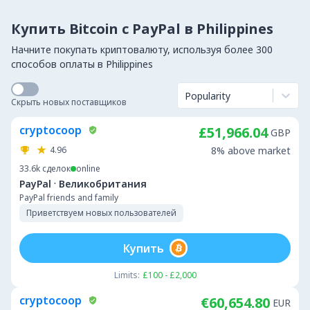
Купить Bitcoin с PayPal в Philippines
Начните покупать криптовалюту, используя более 300
способов оплаты в Philippines
Popularity
Скрыть новых поставщиков
cryptocoop
£51,966.04
GBP
4.96
8% above market
33.6k
сделок
online
·
PayPal
Великобритания
PayPal friends and family
Приветствуем новых пользователей
Купить
Limits:
£100 - £2,000
cryptocoop
€60,654.80
EUR