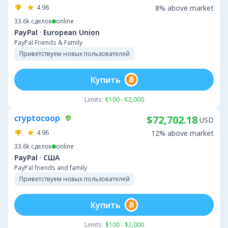
4.96
8% above market
33.6k
сделок
online
·
PayPal
European Union
PayPal Friends & Family
Приветствуем новых пользователей
Купить
Limits:
€100 - €2,000
cryptocoop
$72,702.18
USD
4.96
12% above market
33.6k
сделок
online
·
PayPal
США
PayPal friends and family
Приветствуем новых пользователей
Купить
Limits:
$100 - $2,000