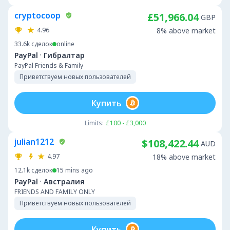
cryptocoop
£51,966.04
GBP
4.96
8% above market
33.6k
сделок
online
·
PayPal
Гибралтар
PayPal Friends & Family
Приветствуем новых пользователей
Купить
Limits:
£100 - £3,000
julian1212
$108,422.44
AUD
4.97
18% above market
12.1k
сделок
15 mins ago
·
PayPal
Австралия
FRIENDS AND FAMILY ONLY
Приветствуем новых пользователей
Купить