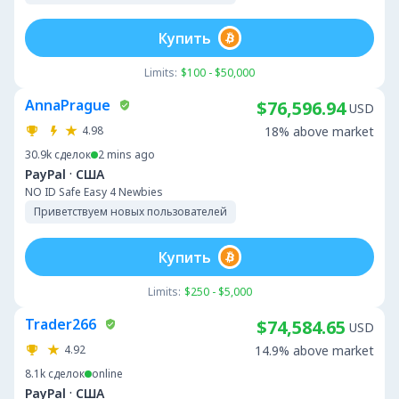
Купить
Limits:
$100 - $50,000
AnnaPrague
$76,596.94
USD
4.98
18% above market
30.9k
сделок
2 mins ago
·
PayPal
США
NO ID Safe Easy 4 Newbies
Приветствуем новых пользователей
Купить
Limits:
$250 - $5,000
Trader266
$74,584.65
USD
4.92
14.9% above market
8.1k
сделок
online
·
PayPal
США