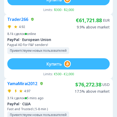
Limits:
$300 - $2,000
Trader266
€61,721.88
EUR
4.92
9.9% above market
8.1k
сделок
online
·
PayPal
European Union
Paypal AD for F&F senders!
Приветствуем новых пользователей
Купить
Limits:
€500 - €2,000
YamaMirai2012
$76,272.38
USD
4.97
17.5% above market
3.1k
сделок
5 mins ago
·
PayPal
США
Fast and Trusted ( 5-8 min )
Приветствуем новых пользователей