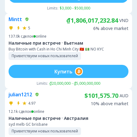
Limits:
$3,000 - $500,000
Mintt
₫1,806,017,232.84
VND
5
6% above market
137.0k
сделок
online
·
Наличные при встрече
Вьетнам
Buy Bitcoin with Cash in Ho Chi Minh City 🇻🇳 💵 NO KYC
Приветствуем новых пользователей
Купить
Limits:
₫20,000,000 - ₫5,000,000,000
julian1212
$101,575.70
AUD
4.97
10% above market
12.1k
сделок
online
·
Наличные при встрече
Австралия
syd melb GC brisbane
Приветствуем новых пользователей