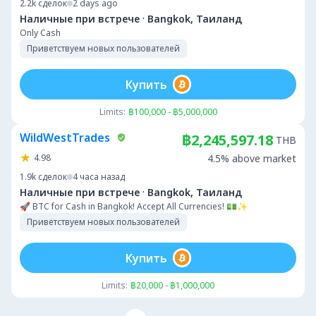
2.2k
сделок
2 days ago
·
Наличные при встрече
Bangkok, Таиланд
Only Cash
Приветствуем новых пользователей
Купить
Limits:
฿100,000 - ฿5,000,000
WildWestTrades
฿2,245,597.18
THB
4.98
4.5% above market
1.9k
сделок
4 часа назад
·
Наличные при встрече
Bangkok, Таиланд
🚀 BTC for Cash in Bangkok! Accept All Currencies! 💵✨
Приветствуем новых пользователей
Купить
Limits:
฿20,000 - ฿1,000,000