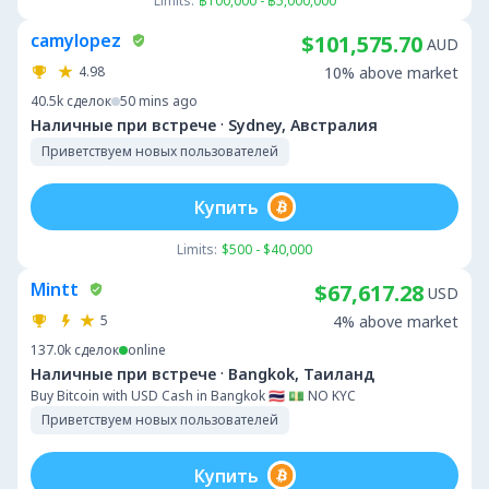
Limits:
฿100,000 - ฿5,000,000
camylopez
$101,575.70
AUD
4.98
10% above market
40.5k
сделок
50 mins ago
·
Наличные при встрече
Sydney, Австралия
Приветствуем новых пользователей
Купить
Limits:
$500 - $40,000
Mintt
$67,617.28
USD
5
4% above market
137.0k
сделок
online
·
Наличные при встрече
Bangkok, Таиланд
Buy Bitcoin with USD Cash in Bangkok 🇹🇭 💵 NO KYC
Приветствуем новых пользователей
Купить