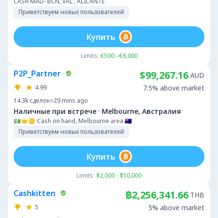
CASH MAD- BCN, VAL , ALICANTE
Приветствуем новых пользователей
Купить
Limits:
€500 - €8,000
P2P_Partner
$99,267.16
AUD
4.99
7.5% above market
14.3k
сделок
29 mins ago
·
Наличные при встрече
Melbourne, Австралия
💵🤝🪙 Cash on hand, Melbourne area 🇦🇺
Приветствуем новых пользователей
Купить
Limits:
$2,000 - $50,000
Cashkitten
฿2,256,341.66
THB
5
5% above market