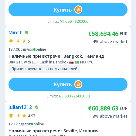
Купить
Limits:
$1,000 - $20,000
Mintt
€58,634.46
EUR
5
4% above market
137.0k
сделок
online
·
Наличные при встрече
Bangkok, Таиланд
Buy BTC with EUR Cash in Bangkok 🇹🇭 💵 NO KYC
Приветствуем новых пользователей
Купить
Limits:
€3,000 - €500,000
julian1212
€60,889.63
EUR
4.97
8% above market
12.1k
сделок
online
·
Наличные при встрече
Seville, Испания