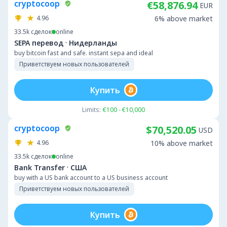
cryptocoop
€58,876.94
EUR
4.96
6% above market
33.5k
сделок
online
·
SEPA перевод
Нидерланды
buy bitcoin fast and safe. instant sepa and ideal
Приветствуем новых пользователей
Купить
Limits:
€100 - €10,000
cryptocoop
$70,520.05
USD
4.96
10% above market
33.5k
сделок
online
·
Bank Transfer
США
buy with a US bank account to a US business account
Приветствуем новых пользователей
Купить