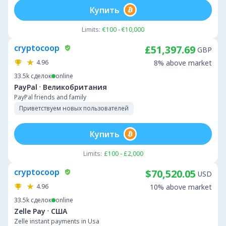
Купить
Limits:
€100 - €10,000
cryptocoop
£51,397.69
GBP
4.96
8% above market
33.5k
сделок
online
·
PayPal
Великобритания
PayPal friends and family
Приветствуем новых пользователей
Купить
Limits:
£100 - £2,000
cryptocoop
$70,520.05
USD
4.96
10% above market
33.5k
сделок
online
·
Zelle Pay
США
Zelle instant payments in Usa