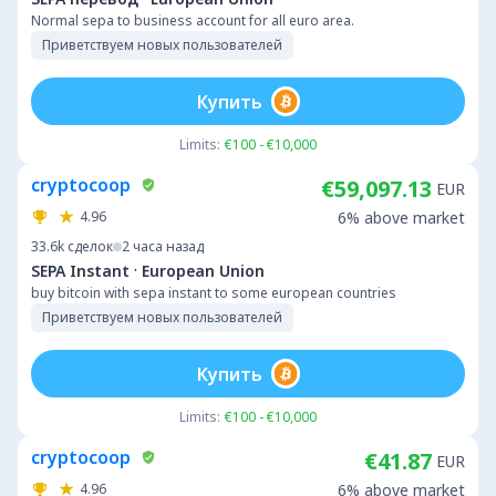
Normal sepa to business account for all euro area.
Приветствуем новых пользователей
Купить
Limits:
€100 - €10,000
cryptocoop
€59,097.13
EUR
4.96
6% above market
33.6k
сделок
2 часа назад
·
SEPA Instant
European Union
buy bitcoin with sepa instant to some european countries
Приветствуем новых пользователей
Купить
Limits:
€100 - €10,000
cryptocoop
€41.87
EUR
4.96
6% above market