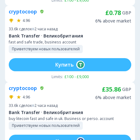
Limits:
£100 - £9,000
cryptocoop
£0.78
GBP
4.96
6% above market
33.6k
сделок
2 часа назад
·
Bank Transfer
Великобритания
fast and safe trade, business account
Приветствуем новых пользователей
Купить
Limits:
£100 - £9,000
cryptocoop
£35.86
GBP
4.96
6% above market
33.6k
сделок
2 часа назад
·
Bank Transfer
Великобритания
buy litecoin fast and safe in uk. Business or perso. account
Приветствуем новых пользователей