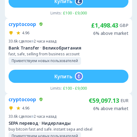
Купить
Limits:
£100 - £9,000
cryptocoop
£1,498.43
GBP
4.96
6% above market
33.6k
сделок
2 часа назад
·
Bank Transfer
Великобритания
fast, safe, selling from business account
Приветствуем новых пользователей
Купить
Limits:
£100 - £9,000
cryptocoop
€59,097.13
EUR
4.96
6% above market
33.6k
сделок
2 часа назад
·
SEPA перевод
Нидерланды
buy bitcoin fast and safe. instant sepa and ideal
Приветствуем новых пользователей