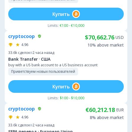
Купить
Limits:
€100 - €10,000
cryptocoop
$70,662.76
USD
4.96
10% above market
33.6k
сделок
2 часа назад
·
Bank Transfer
США
buy with a US bank account to a US business account
Приветствуем новых пользователей
Купить
Limits:
$100 - $10,000
cryptocoop
€60,212.18
EUR
4.96
8% above market
33.6k
сделок
2 часа назад
·
SEPA перевод
European Union