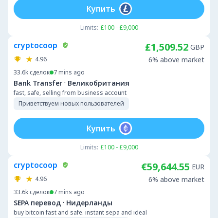
Купить
Limits:
£100 - £9,000
cryptocoop
£1,509.52
GBP
4.96
6% above market
33.6k
сделок
7 mins ago
·
Bank Transfer
Великобритания
fast, safe, selling from business account
Приветствуем новых пользователей
Купить
Limits:
£100 - £9,000
cryptocoop
€59,644.55
EUR
4.96
6% above market
33.6k
сделок
7 mins ago
·
SEPA перевод
Нидерланды
buy bitcoin fast and safe. instant sepa and ideal