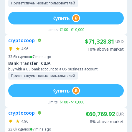
Приветствуем новых пользователей
Купить
Limits:
€100 - €10,000
cryptocoop
$71,328.81
USD
4.96
10% above market
33.6k
сделок
7 mins ago
·
Bank Transfer
США
buy with a US bank account to a US business account
Приветствуем новых пользователей
Купить
Limits:
$100 - $10,000
cryptocoop
€60,769.92
EUR
4.96
8% above market
33.6k
сделок
7 mins ago