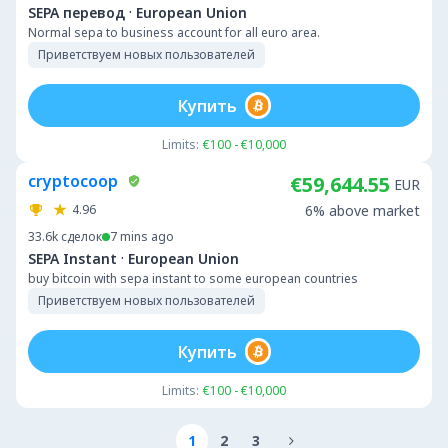
·
SEPA перевод
European Union
Normal sepa to business account for all euro area.
Приветствуем новых пользователей
Купить
Limits:
€100 - €10,000
cryptocoop
€59,644.55
EUR
4.96
6% above market
33.6k
сделок
7 mins ago
·
SEPA Instant
European Union
buy bitcoin with sepa instant to some european countries
Приветствуем новых пользователей
Купить
Limits:
€100 - €10,000
1
2
3
