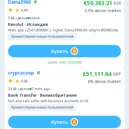
Dama3966
€59,363.21
EUR
4.99
5.5% above market
5.8k
сделок
online
·
Revolut
Исландия
Wats app +254728968812. Signal. Dama3966.80. telgrm @DMbizke
Приветствуем новых пользователей
Купить
Limits:
€60 - €50,000
cryptocoop
£51,111.64
GBP
4.96
6% above market
33.6k
сделок
7 mins ago
·
Bank Transfer
Великобритания
fast and safe seller with business accounts in UK
Приветствуем новых пользователей
Купить