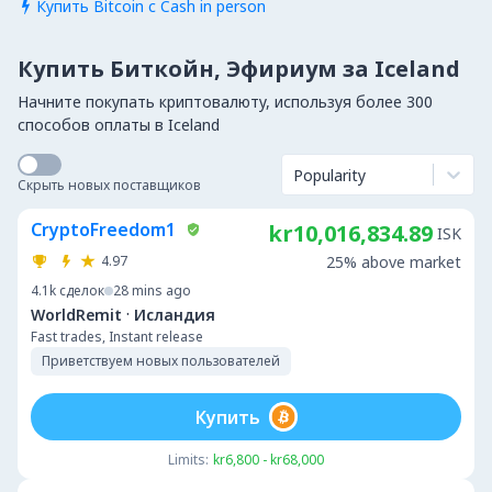
Купить Bitcoin с Cash in person

Купить Биткойн, Эфириум за Iceland
Начните покупать криптовалюту, используя более 300
способов оплаты в Iceland
Popularity
Скрыть новых поставщиков
CryptoFreedom1
kr10,016,834.89
ISK
4.97
25% above market
4.1k
сделок
28 mins ago
·
WorldRemit
Исландия
Fast trades, Instant release
Приветствуем новых пользователей
Купить
Limits:
kr6,800 - kr68,000