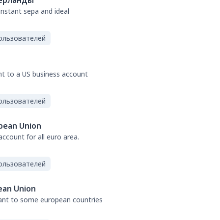
ерланды
 instant sepa and ideal
ользователей
nt to a US business account
ользователей
pean Union
ccount for all euro area.
ользователей
ean Union
tant to some european countries