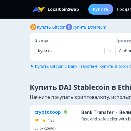
LocalCoinSwap
Купить
Прода
Купить Bitcoin
Купить Ethereum
Я хочу
Крипт
Купить
Любо
Купить Bitcoin с Bank Transfer
Купить Bitcoin с


Купить DAI Stablecoin в Eth
Начните покупать криптовалюту, используя
cryptocoop
Bank Transfer
·
Вели
fast and safe seller with 
4.96
33.6k
сделок