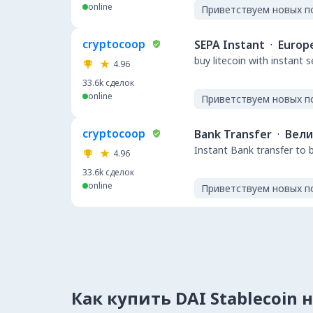
online
Приветствуем новых п
cryptocoop
SEPA Instant
·
Europ
buy litecoin with instant 
4.96
33.6k
сделок
online
Приветствуем новых п
cryptocoop
Bank Transfer
·
Вели
Instant Bank transfer to 
4.96
33.6k
сделок
online
Приветствуем новых п
Как купить DAI Stablecoin 