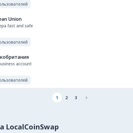
ользователей
ean Union
sepa fast and safe
ользователей
кобритания
business account
ользователей
1
2
3

на LocalCoinSwap