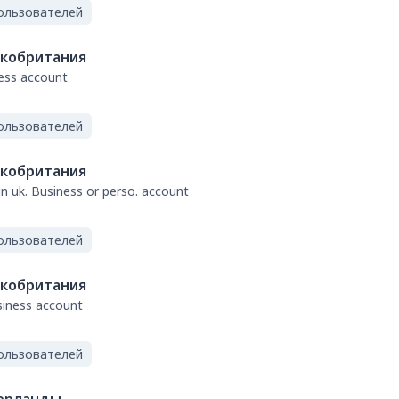
ользователей
кобритания
ness account
ользователей
кобритания
 in uk. Business or perso. account
ользователей
кобритания
usiness account
ользователей