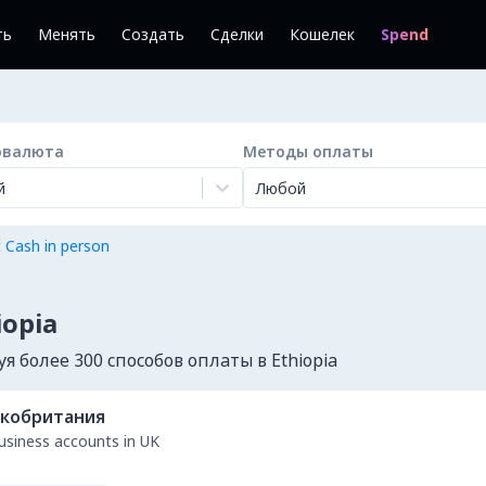
ть
Менять
Создать
Сделки
Кошелек
Spend
овалюта
Методы оплаты
й
Любой
 Cash in person
iopia
 более 300 способов оплаты в Ethiopia
кобритания
business accounts in UK