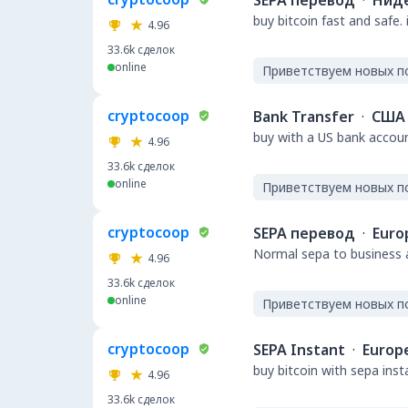
SEPA перевод
·
Нид
buy bitcoin fast and safe.
4.96
33.6k
сделок
online
Приветствуем новых п
cryptocoop
Bank Transfer
·
США
buy with a US bank accou
4.96
33.6k
сделок
online
Приветствуем новых п
cryptocoop
SEPA перевод
·
Euro
Normal sepa to business a
4.96
33.6k
сделок
online
Приветствуем новых п
cryptocoop
SEPA Instant
·
Europ
buy bitcoin with sepa ins
4.96
33.6k
сделок