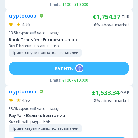
Limits:
$100 - $10,000
cryptocoop
€1,754.37
EUR
4.96
6% above market
33.5k
сделок
6 часов назад
·
Bank Transfer
European Union
Buy Ethereum instant in euro.
Приветствуем новых пользователей
Купить
Limits:
€100 - €10,000
cryptocoop
£1,533.34
GBP
4.96
8% above market
33.5k
сделок
6 часов назад
·
PayPal
Великобритания
Buy eth with paypal F&F
Приветствуем новых пользователей