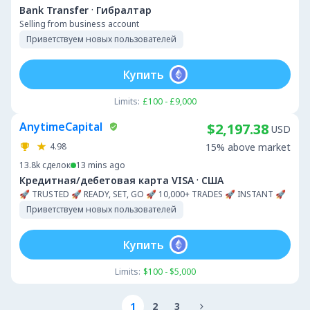
·
Bank Transfer
Гибралтар
Selling from business account
Приветствуем новых пользователей
Купить
Limits:
£100 - £9,000
AnytimeCapital
$2,197.38
USD
4.98
15% above market
13.8k
сделок
13 mins ago
·
Кредитная/дебетовая карта VISA
США
🚀 TRUSTED 🚀 READY, SET, GO 🚀 10,000+ TRADES 🚀 INSTANT 🚀
Приветствуем новых пользователей
Купить
Limits:
$100 - $5,000
1
2
3
