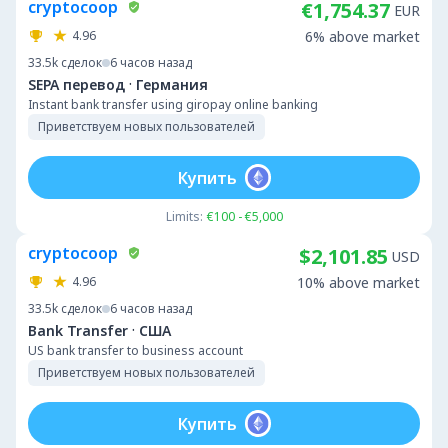
cryptocoop
€1,754.37
EUR
4.96
6% above market
33.5k
сделок
6 часов назад
·
SEPA перевод
Германия
Instant bank transfer using giropay online banking
Приветствуем новых пользователей
Купить
Limits:
€100 - €5,000
cryptocoop
$2,101.85
USD
4.96
10% above market
33.5k
сделок
6 часов назад
·
Bank Transfer
США
US bank transfer to business account
Приветствуем новых пользователей
Купить