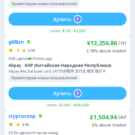
Приветствуем новых пользователей
Купить
Limits:
$100 - $2,000
g68izn
¥13,256.86
CNY
4.99
2.78% above market
9.6k
сделок
19 mins ago
·
Alipay
КНР (Китайская Народная Республика)
Alipay WeChat bank card 24/7为你服务 支付宝 微信 银行卡
Приветствуем новых пользователей
Купить
Limits:
¥3,000 - ¥890,000
cryptocoop
£1,504.94
GBP
4.96
6% above market
33.5k
сделок
6 часов назад