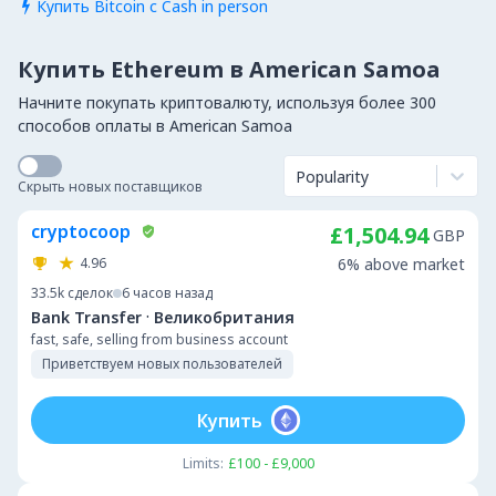
Купить Bitcoin с Cash in person

Купить Ethereum в American Samoa
Начните покупать криптовалюту, используя более 300
способов оплаты в American Samoa
Popularity
Скрыть новых поставщиков
cryptocoop
£1,504.94
GBP
4.96
6% above market
33.5k
сделок
6 часов назад
·
Bank Transfer
Великобритания
fast, safe, selling from business account
Приветствуем новых пользователей
Купить
Limits:
£100 - £9,000