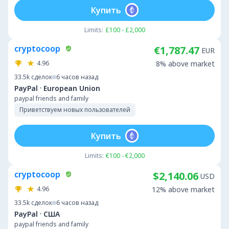
Купить
Limits:
£100 - £2,000
cryptocoop
€1,787.47
EUR
4.96
8% above market
33.5k
сделок
6 часов назад
·
PayPal
European Union
paypal friends and family
Приветствуем новых пользователей
Купить
Limits:
€100 - €2,000
cryptocoop
$2,140.06
USD
4.96
12% above market
33.5k
сделок
6 часов назад
·
PayPal
США
paypal friends and family