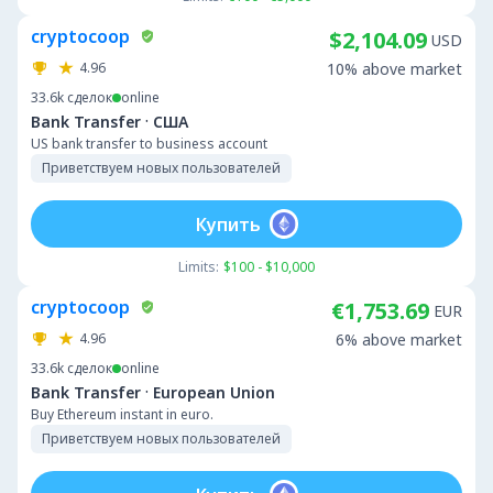
cryptocoop
$2,104.09
USD
4.96
10% above market
33.6k
сделок
online
·
Bank Transfer
США
US bank transfer to business account
Приветствуем новых пользователей
Купить
Limits:
$100 - $10,000
cryptocoop
€1,753.69
EUR
4.96
6% above market
33.6k
сделок
online
·
Bank Transfer
European Union
Buy Ethereum instant in euro.
Приветствуем новых пользователей