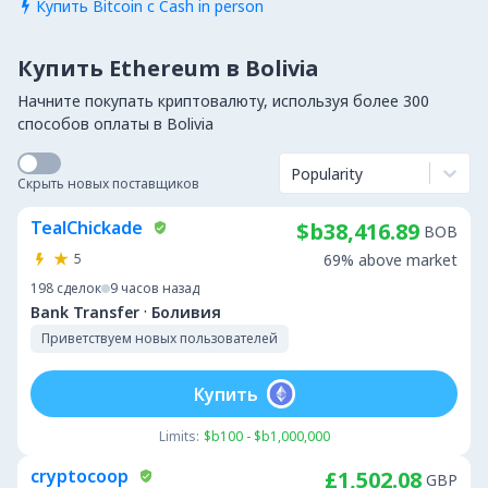
Купить Bitcoin с Cash in person

Купить Ethereum в Bolivia
Начните покупать криптовалюту, используя более 300
способов оплаты в Bolivia
Popularity
Скрыть новых поставщиков
TealChickade
$b38,416.89
BOB
5
69% above market
198
сделок
9 часов назад
·
Bank Transfer
Боливия
Приветствуем новых пользователей
Купить
Limits:
$b100 - $b1,000,000
cryptocoop
£1,502.08
GBP