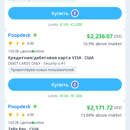
Купить
Limits:
€100 - €2,000
Poopdeck
$2,236.07
USD
4.99
16.9% above market
103.0k
сделок
online
·
Кредитная/дебетовая карта VISA
США
DEBIT CARDS ONLY - Security is #1
Приветствуем новых пользователей
Купить
Limits:
$100 - $1,000
Poopdeck
$2,171.72
USD
4.99
13.68% above market
103.0k
сделок
online
·
Zelle Pay
США