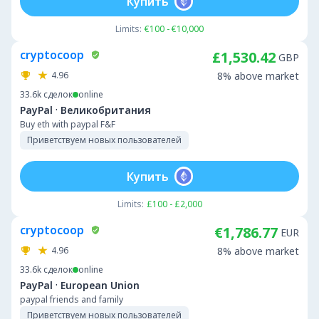
Купить
Limits:
€100 - €10,000
cryptocoop
£1,530.42
GBP
4.96
8% above market
33.6k
сделок
online
·
PayPal
Великобритания
Buy eth with paypal F&F
Приветствуем новых пользователей
Купить
Limits:
£100 - £2,000
cryptocoop
€1,786.77
EUR
4.96
8% above market
33.6k
сделок
online
·
PayPal
European Union
paypal friends and family
Приветствуем новых пользователей