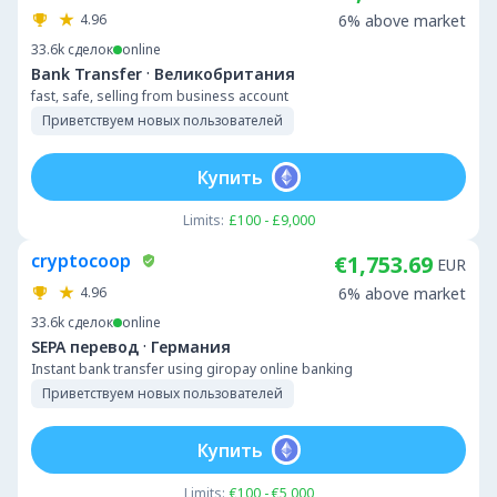
4.96
6% above market
33.6k
сделок
online
·
Bank Transfer
Великобритания
fast, safe, selling from business account
Приветствуем новых пользователей
Купить
Limits:
£100 - £9,000
cryptocoop
€1,753.69
EUR
4.96
6% above market
33.6k
сделок
online
·
SEPA перевод
Германия
Instant bank transfer using giropay online banking
Приветствуем новых пользователей
Купить
Limits:
€100 - €5,000