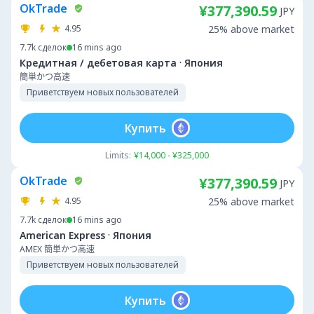
OkTrade
¥377,390.59
JPY
4.95
25% above market
7.7k
сделок
16 mins ago
·
Кредитная / дебетовая карта
Япония
簡単かつ高速
Приветствуем новых пользователей
Купить
Limits:
¥14,000 - ¥325,000
OkTrade
¥377,390.59
JPY
4.95
25% above market
7.7k
сделок
16 mins ago
·
American Express
Япония
AMEX 簡単かつ高速
Приветствуем новых пользователей
Купить