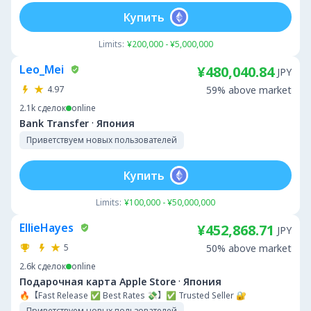
Купить
Limits:
¥200,000 - ¥5,000,000
Leo_Mei
¥480,040.84
JPY
4.97
59% above market
2.1k
сделок
online
·
Bank Transfer
Япония
Приветствуем новых пользователей
Купить
Limits:
¥100,000 - ¥50,000,000
EllieHayes
¥452,868.71
JPY
5
50% above market
2.6k
сделок
online
·
Подарочная карта Apple Store
Япония
🔥【Fast Release ✅ Best Rates 💸】✅ Trusted Seller 🔐
Приветствуем новых пользователей