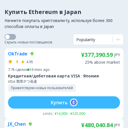
Купить Ethereum в Japan
Начните покупать криптовалюту, используя более 300
способов оплаты в Japan
Popularity
Скрыть новых поставщиков
OkTrade
¥377,390.59
JPY
4.95
25% above market
7.7k
сделок
16 mins ago
·
Кредитная/дебетовая карта VISA
Япония
VISA 簡単かつ高速
Приветствуем новых пользователей
Купить
Limits:
¥14,000 - ¥325,000
JX_Chen
¥480,040.84
JPY