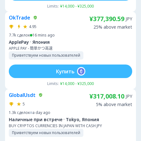
Limits:
¥14,000 - ¥325,000
OkTrade
¥377,390.59
JPY
4.95
25% above market
7.7k
сделок
16 mins ago
·
ApplePay
Япония
APPLE PAY - 簡単かつ高速
Приветствуем новых пользователей
Купить
Limits:
¥14,000 - ¥325,000
GlobalUsdt
¥317,008.10
JPY
5
5% above market
1.3k
сделок
a day ago
·
Наличные при встрече
Tokyo, Япония
BUY CRYPTOS CURRENCIES IN JAPAN WITH CASH JPY
Приветствуем новых пользователей