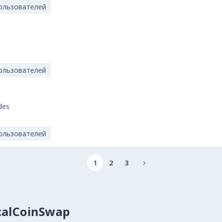
ользователей
ользователей
des
ользователей
1
2
3

calCoinSwap