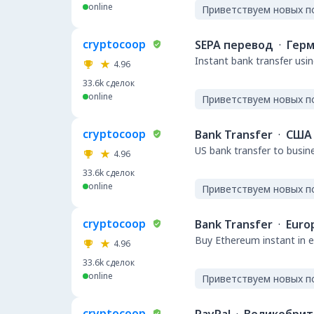
online
Приветствуем новых п
cryptocoop
SEPA перевод
·
Герм
Instant bank transfer usin
4.96
33.6k
сделок
online
Приветствуем новых п
cryptocoop
Bank Transfer
·
США
US bank transfer to busin
4.96
33.6k
сделок
online
Приветствуем новых п
cryptocoop
Bank Transfer
·
Euro
Buy Ethereum instant in e
4.96
33.6k
сделок
online
Приветствуем новых п
cryptocoop