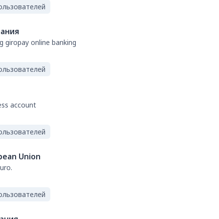
ользователей
ания
g giropay online banking
ользователей
ess account
ользователей
pean Union
uro.
ользователей