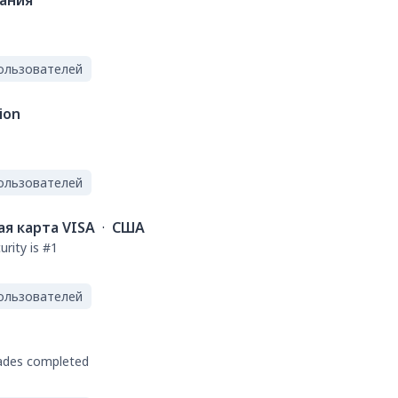
ания
ользователей
ion
ользователей
я карта VISA
·
США
rity is #1
ользователей
rades completed