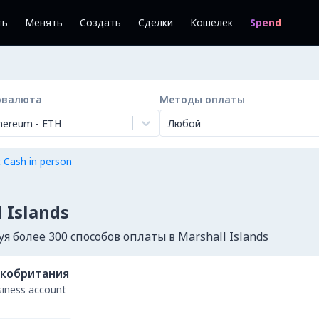
ть
Менять
Создать
Сделки
Кошелек
Spend
овалюта
Методы оплаты
hereum
-
ETH
Любой
 Cash in person
 Islands
 более 300 способов оплаты в Marshall Islands
кобритания
usiness account