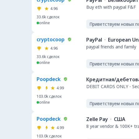
PayPal
·
Великобрит
Buy eth with paypal F&F
4.96
33.6k
сделок
online
Приветствуем новых п
cryptocoop
PayPal
·
European Un
paypal friends and family
4.96
33.6k
сделок
online
Приветствуем новых п
Poopdeck
Кредитная/дебетова
DEBIT CARDS ONLY - Secu
4.99
103.0k
сделок
online
Приветствуем новых п
Poopdeck
Zelle Pay
·
США
8 year vendor & 100K+ t
4.99
103.0k
сделок