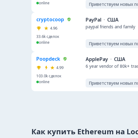
online
Приветствуем новых п
cryptocoop
PayPal
·
США
paypal friends and family
4.96
33.6k
сделок
online
Приветствуем новых п
Poopdeck
ApplePay
·
США
6 year vendor of 80k+ tra
4.99
103.0k
сделок
online
Приветствуем новых п
Как купить Ethereum на Lo