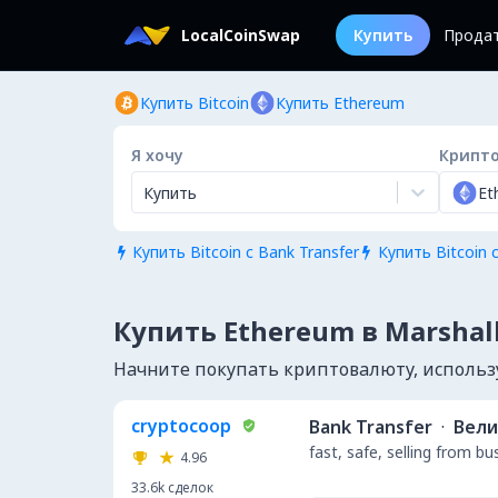
LocalCoinSwap
Купить
Прода
Купить Bitcoin
Купить Ethereum
Я хочу
Крипт
Купить
Et
Купить Bitcoin с Bank Transfer
Купить Bitcoin с


Купить Ethereum в Marshall
Начните покупать криптовалюту, используя
cryptocoop
Bank Transfer
·
Вели
fast, safe, selling from b
4.96
33.6k
сделок