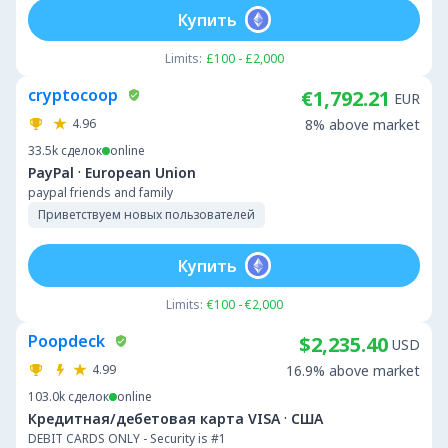
Купить
Limits:
£100 - £2,000
cryptocoop
€1,792.21
EUR
4.96
8% above market
33.5k
сделок
online
·
PayPal
European Union
paypal friends and family
Приветствуем новых пользователей
Купить
Limits:
€100 - €2,000
Poopdeck
$2,235.40
USD
4.99
16.9% above market
103.0k
сделок
online
·
Кредитная/дебетовая карта VISA
США
DEBIT CARDS ONLY - Security is #1