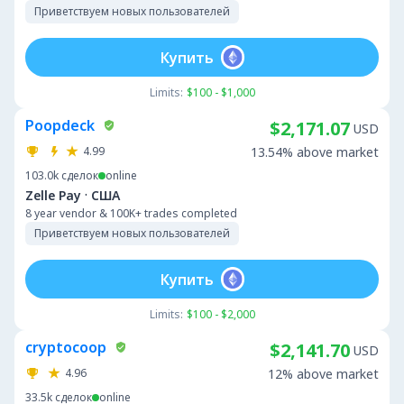
Приветствуем новых пользователей
Купить
Limits:
$100 - $1,000
Poopdeck
$2,171.07
USD
4.99
13.54% above market
103.0k
сделок
online
·
Zelle Pay
США
8 year vendor & 100K+ trades completed
Приветствуем новых пользователей
Купить
Limits:
$100 - $2,000
cryptocoop
$2,141.70
USD
4.96
12% above market
33.5k
сделок
online