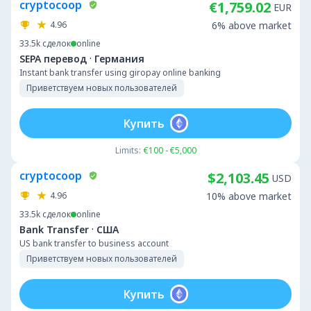
cryptocoop
€1,759.02
EUR
4.96
6% above market
33.5k
сделок
online
·
SEPA перевод
Германия
Instant bank transfer using giropay online banking
Приветствуем новых пользователей
Купить
Limits:
€100 - €5,000
cryptocoop
$2,103.45
USD
4.96
10% above market
33.5k
сделок
online
·
Bank Transfer
США
US bank transfer to business account
Приветствуем новых пользователей
Купить