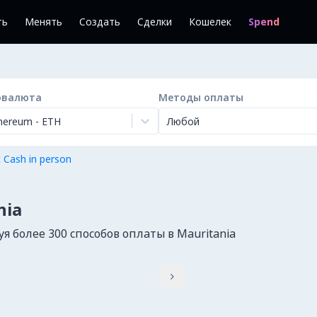
ть
Менять
Создать
Сделки
Кошелек
Spend
овалюта
Методы оплаты
hereum
-
ETH
Любой
 Cash in person
nia
 более 300 способов оплаты в Mauritania
