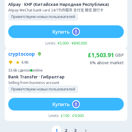
·
Alipay
КНР (Китайская Народная Республика)
Alipay WeChat bank card 24/7为你服务 支付宝 微信 银行卡
Приветствуем новых пользователей
Купить
Limits:
¥3,000 - ¥890,000
cryptocoop
£1,503.91
GBP
4.96
6% above market
33.6k
сделок
online
·
Bank Transfer
Гибралтар
Selling from business account
Приветствуем новых пользователей
Купить
Limits:
£100 - £9,000
1
2
3
