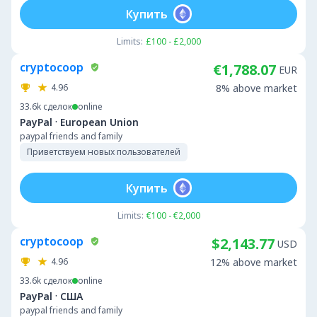
Купить
Limits:
£100 - £2,000
cryptocoop
€1,788.07
EUR
4.96
8% above market
33.6k
сделок
online
·
PayPal
European Union
paypal friends and family
Приветствуем новых пользователей
Купить
Limits:
€100 - €2,000
cryptocoop
$2,143.77
USD
4.96
12% above market
33.6k
сделок
online
·
PayPal
США
paypal friends and family