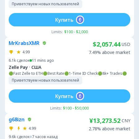
Приветствуем новых пользователей
Купить
Limits:
$100 - $2,000
MrKrabsXMR
$2,057.44
USD
4.99
7.49% above market
6.1k
сделок
11 mins ago
·
Zelle Pay
США
🟢Fast Zelle to ETH🟢Best Rate🟢1-Time ID Check🟢8k+ Trades🟢
Приветствуем новых пользователей
Купить
Limits:
$100 - $50,000
g68izn
¥13,273.52
CNY
4.99
2.78% above market
9.6k
сделок
7 часов назад