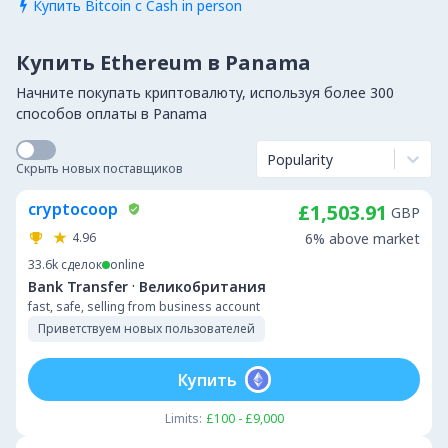
Купить Bitcoin с Cash in person

Купить Ethereum в Panama
Начните покупать криптовалюту, используя более 300
способов оплаты в Panama
Popularity
Скрыть новых поставщиков
cryptocoop
£1,503.91
GBP
4.96
6% above market
33.6k
сделок
online
·
Bank Transfer
Великобритания
fast, safe, selling from business account
Приветствуем новых пользователей
Купить
Limits:
£100 - £9,000