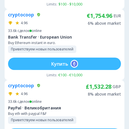
Limits:
$100 - $10,000
cryptocoop
€1,754.96
EUR
4.96
6% above market
33.6k
сделок
online
·
Bank Transfer
European Union
Buy Ethereum instant in euro.
Приветствуем новых пользователей
Купить
Limits:
€100 - €10,000
cryptocoop
£1,532.28
GBP
4.96
8% above market
33.6k
сделок
online
·
PayPal
Великобритания
Buy eth with paypal F&F
Приветствуем новых пользователей