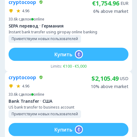
cryptocoop
€1,754.96
EUR
4.96
6% above market
33.6k
сделок
online
·
SEPA перевод
Германия
Instant bank transfer using giropay online banking
Приветствуем новых пользователей
Купить
Limits:
€100 - €5,000
cryptocoop
$2,105.49
USD
4.96
10% above market
33.6k
сделок
online
·
Bank Transfer
США
US bank transfer to business account
Приветствуем новых пользователей
Купить