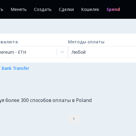
ть
Менять
Создать
Сделки
Кошелек
Spend
овалюта
Методы оплаты
hereum
-
ETH
Любой
с Bank Transfer
 более 300 способов оплаты в Poland
