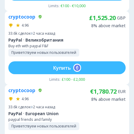
Limits:
€100 - €10,000
cryptocoop
£1,525.20
GBP
4.96
8% above market
33.6k
сделок
2 часа назад
·
PayPal
Великобритания
Buy eth with paypal F&F
Приветствуем новых пользователей
Купить
Limits:
£100 - £2,000
cryptocoop
€1,780.72
EUR
4.96
8% above market
33.6k
сделок
2 часа назад
·
PayPal
European Union
paypal friends and family
Приветствуем новых пользователей