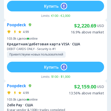
Купить
Limits:
€100 - €2,000
Poopdeck
$2,220.69
USD
4.99
16.9% above market
103.0k
сделок
online
·
Кредитная/дебетовая карта VISA
США
DEBIT CARDS ONLY - Security is #1
Приветствуем новых пользователей
Купить
Limits:
$100 - $1,000
Poopdeck
$2,159.00
USD
4.99
13.56% above market
103.0k
сделок
online
·
Zelle Pay
США
8 year vendor & 100K+ trades completed