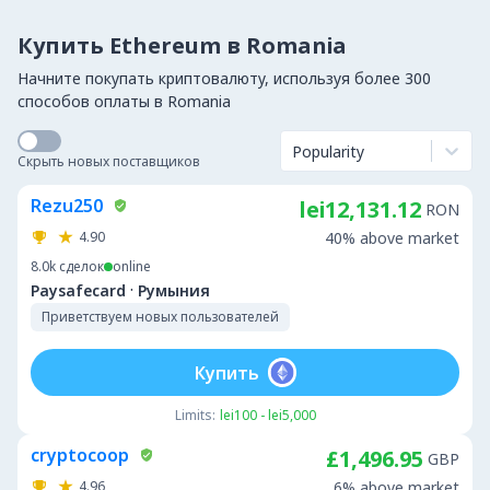
Купить Ethereum в Romania
Начните покупать криптовалюту, используя более 300
способов оплаты в Romania
Popularity
Скрыть новых поставщиков
Rezu250
lei12,131.12
RON
4.90
40% above market
8.0k
сделок
online
·
Paysafecard
Румыния
Приветствуем новых пользователей
Купить
Limits:
lei100 - lei5,000
cryptocoop
£1,496.95
GBP
4.96
6% above market