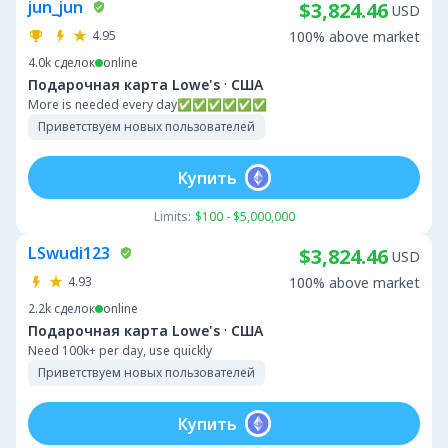
jun_jun
$3,824.46
USD
4.95
100% above market
4.0k
сделок
online
·
Подарочная карта Lowe's
США
More is needed every day✅✅✅✅✅✅
Приветствуем новых пользователей
Купить
Limits:
$100 - $5,000,000
LSwudi123
$3,824.46
USD
4.93
100% above market
2.2k
сделок
online
·
Подарочная карта Lowe's
США
Need 100k+ per day, use quickly
Приветствуем новых пользователей
Купить