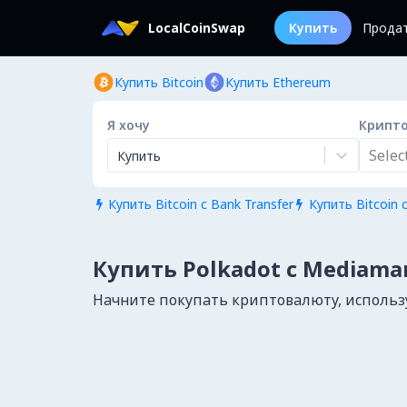
LocalCoinSwap
Купить
Прода
Купить Bitcoin
Купить Ethereum
Я хочу
Крипт
Select.
Купить
Купить Bitcoin с Bank Transfer
Купить Bitcoin с


Купить Polkadot с Mediama
Начните покупать криптовалюту, использу