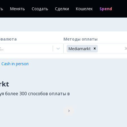
ть
Менять
Создать
Сделки
Кошелек
Spend
овалюта
Методы оплаты
..
Mediamarkt
 Cash in person
rkt
я более 300 способов оплаты в
