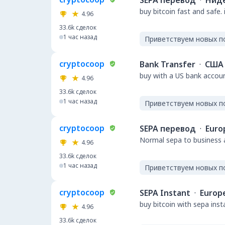
SEPA перевод
·
Нид
buy bitcoin fast and safe.
4.96
33.6k
сделок
1 час назад
Приветствуем новых п
cryptocoop
Bank Transfer
·
США
buy with a US bank accou
4.96
33.6k
сделок
1 час назад
Приветствуем новых п
cryptocoop
SEPA перевод
·
Euro
Normal sepa to business a
4.96
33.6k
сделок
1 час назад
Приветствуем новых п
cryptocoop
SEPA Instant
·
Europ
buy bitcoin with sepa ins
4.96
33.6k
сделок