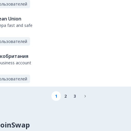
ользователей
ean Union
sepa fast and safe
ользователей
кобритания
business account
ользователей
1
2
3

CoinSwap