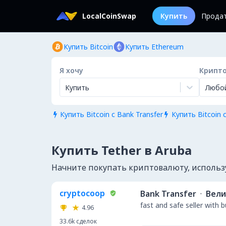
LocalCoinSwap
Купить
Прода
Купить Bitcoin
Купить Ethereum
Я хочу
Крипт
Купить
Любо
Купить Bitcoin с Bank Transfer
Купить Bitcoin с


Купить Tether в Aruba
Начните покупать криптовалюту, использу
cryptocoop
Bank Transfer
·
Вели
fast and safe seller with 
4.96
33.6k
сделок