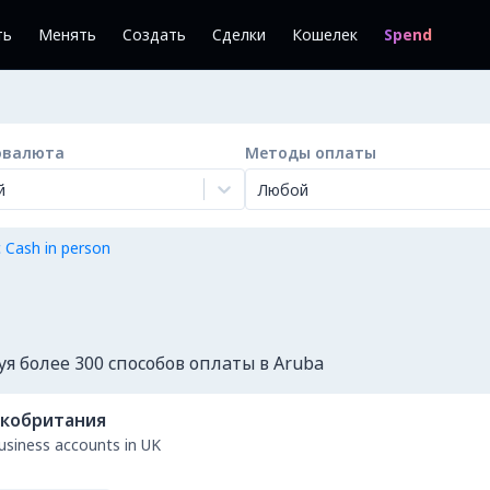
ть
Менять
Создать
Сделки
Кошелек
Spend
овалюта
Методы оплаты
й
Любой
 Cash in person
я более 300 способов оплаты в Aruba
кобритания
business accounts in UK