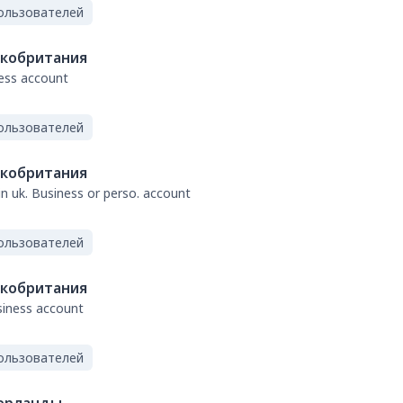
ользователей
кобритания
ness account
ользователей
кобритания
 in uk. Business or perso. account
ользователей
кобритания
usiness account
ользователей