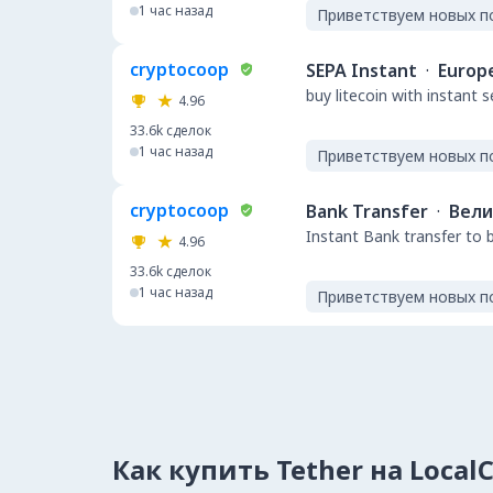
1 час назад
Приветствуем новых п
cryptocoop
SEPA Instant
·
Europ
buy litecoin with instant 
4.96
33.6k
сделок
1 час назад
Приветствуем новых п
cryptocoop
Bank Transfer
·
Вели
Instant Bank transfer to 
4.96
33.6k
сделок
1 час назад
Приветствуем новых п
Как купить Tether на Local