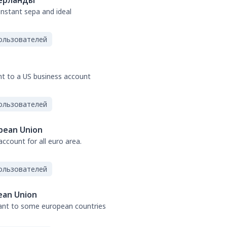
ерланды
 instant sepa and ideal
ользователей
nt to a US business account
ользователей
pean Union
ccount for all euro area.
ользователей
ean Union
tant to some european countries