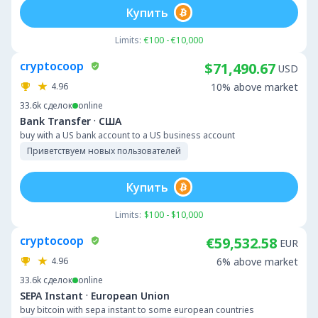
Купить
Limits:
€100 - €10,000
cryptocoop
$71,490.67
USD
4.96
10% above market
33.6k
сделок
online
·
Bank Transfer
США
buy with a US bank account to a US business account
Приветствуем новых пользователей
Купить
Limits:
$100 - $10,000
cryptocoop
€59,532.58
EUR
4.96
6% above market
33.6k
сделок
online
·
SEPA Instant
European Union
buy bitcoin with sepa instant to some european countries