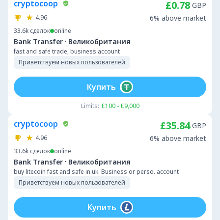
cryptocoop
£0.78
GBP
4.96
6% above market
33.6k
сделок
online
·
Bank Transfer
Великобритания
fast and safe trade, business account
Приветствуем новых пользователей
Купить
Limits:
£100 - £9,000
cryptocoop
£35.84
GBP
4.96
6% above market
33.6k
сделок
online
·
Bank Transfer
Великобритания
buy litecoin fast and safe in uk. Business or perso. account
Приветствуем новых пользователей
Купить