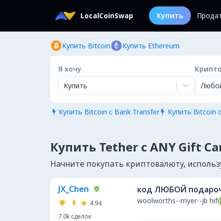
LocalCoinSwap
Купить
Прода
Купить Bitcoin
Купить Ethereum
Я хочу
Крипт
Купить
Любо
Купить Bitcoin с Bank Transfer
Купить Bitcoin с


Купить Tether с ANY Gift Ca
Начните покупать криптовалюту, использу
JX_Chen
код ЛЮБОЙ подароч
woolworths--myer--j
4.94
7.0k
сделок