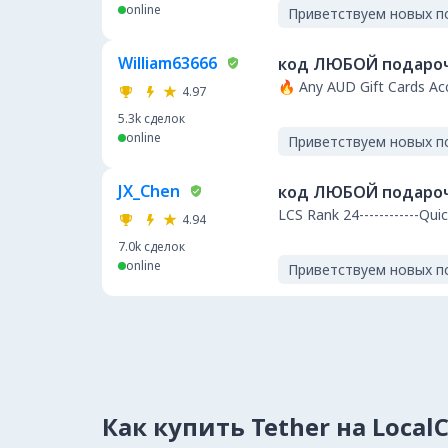
online
Приветствуем новых п
William63666
код ЛЮБОЙ подароч
🔥 Any AUD Gift Cards A
4.97
5.3k
сделок
online
Приветствуем новых п
JX_Chen
код ЛЮБОЙ подароч
LCS Rank 24----------
4.94
7.0k
сделок
online
Приветствуем новых п
Как купить Tether на Local