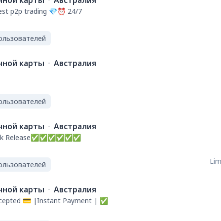
ной карты
·
Австралия
st p2p trading 💎⏰ 24/7
ользователей
ной карты
·
Австралия
ользователей
ной карты
·
Австралия
--Quick Release✅✅✅✅✅✅
Lim
ользователей
ной карты
·
Австралия
ccepted 💳 |Instant Payment | ✅