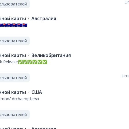
Li
ользователей
ной карты
·
Австралия
🇺🇦🇺🇦🇺🇦🇺🇦🇺
ользователей
ной карты
·
Великобритания
--Quick Release✅✅✅✅✅✅
Limi
ользователей
ной карты
·
США
emon/ Archaeopteryx
ользователей