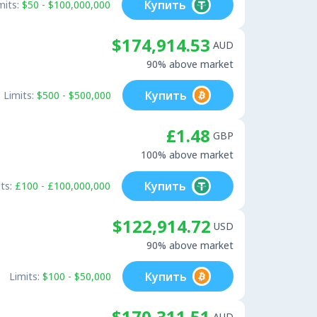
Купить
mits:
$50 - $100,000,000
$174,914.53
AUD
90% above market
Купить
Limits:
$500 - $500,000
£1.48
GBP
100% above market
Купить
ts:
£100 - £100,000,000
$122,914.72
USD
90% above market
Купить
Limits:
$100 - $50,000
$170,311.51
AUD