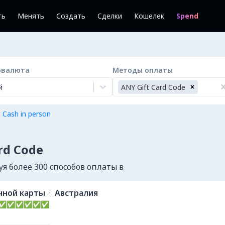
ть
Менять
Создать
Сделки
Кошелек
Spend
овалюта
Методы оплаты
й
ANY Gift Card Code
 Cash in person
rd Code
я более 300 способов оплаты в
ной карты
·
Австралия
b hifi✅✅✅✅✅✅