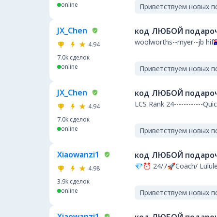
online
Приветствуем новых п
JX_Chen
код ЛЮБОЙ подароч
woolworths--myer--jb hif🇦🇺🇦
4.94
7.0k
сделок
online
Приветствуем новых п
JX_Chen
код ЛЮБОЙ подароч
LCS Rank 24----------
4.94
7.0k
сделок
online
Приветствуем новых п
Xiaowanzi1
код ЛЮБОЙ подароч
💎⏰ 24/7🚀Coach/ Lulul
4.98
3.9k
сделок
online
Приветствуем новых п
Xiaowanzi1