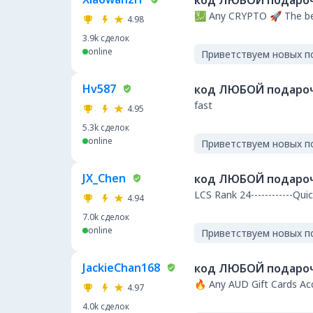
код ЛЮБОЙ подароч
💹 Any CRYPTO 🚀 The be
4.98
3.9k
сделок
online
Приветствуем новых п
Hv587
код ЛЮБОЙ подароч
fast
4.95
5.3k
сделок
online
Приветствуем новых п
JX_Chen
код ЛЮБОЙ подароч
LCS Rank 24----------
4.94
7.0k
сделок
online
Приветствуем новых п
JackieChan168
код ЛЮБОЙ подароч
🔥 Any AUD Gift Cards A
4.97
4.0k
сделок