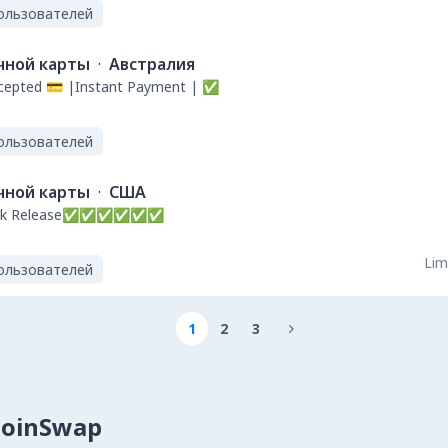
ользователей
ной карты
·
Австралия
ccepted 💳 |Instant Payment | ✅
ользователей
ной карты
·
США
--Quick Release✅✅✅✅✅✅
Lim
ользователей
1
2
3

CoinSwap