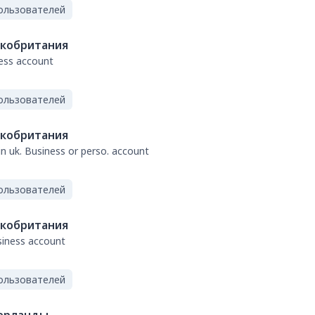
ользователей
кобритания
ness account
ользователей
кобритания
 in uk. Business or perso. account
ользователей
кобритания
usiness account
ользователей