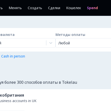
ть
Менять
Создать
Сделки
Кошелек
Spend
овалюта
Методы оплаты
й
Любой
 Cash in person
 более 300 способов оплаты в Tokelau
кобритания
business accounts in UK