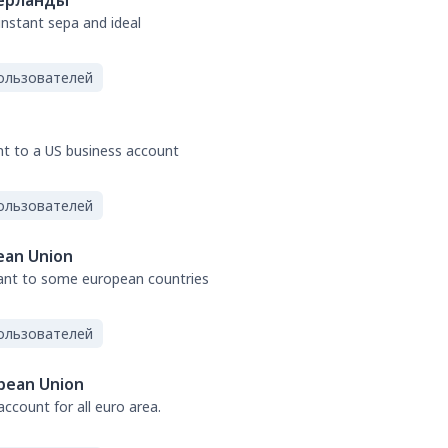
ерланды
 instant sepa and ideal
ользователей
nt to a US business account
ользователей
ean Union
tant to some european countries
ользователей
pean Union
ccount for all euro area.