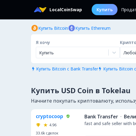
LocalCoinSwap
Купить
Прода
Купить Bitcoin
Купить Ethereum
Я хочу
Крипт
Купить
Любо
Купить Bitcoin с Bank Transfer
Купить Bitcoin с


Купить USD Coin в Tokelau
Начните покупать криптовалюту, используя
cryptocoop
Bank Transfer
·
Вели
fast and safe seller with 
4.96
33.6k
сделок