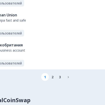
ользователей
ean Union
sepa fast and safe
ользователей
кобритания
business account
ользователей
1
2
3

alCoinSwap