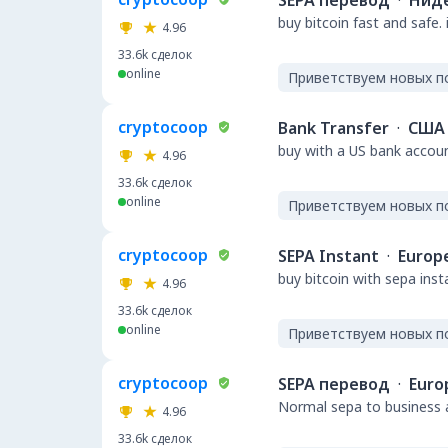
SEPA перевод
·
Нид
buy bitcoin fast and safe.
4.96
33.6k
сделок
online
Приветствуем новых п
cryptocoop
Bank Transfer
·
США
buy with a US bank accou
4.96
33.6k
сделок
online
Приветствуем новых п
cryptocoop
SEPA Instant
·
Europ
buy bitcoin with sepa ins
4.96
33.6k
сделок
online
Приветствуем новых п
cryptocoop
SEPA перевод
·
Euro
Normal sepa to business a
4.96
33.6k
сделок