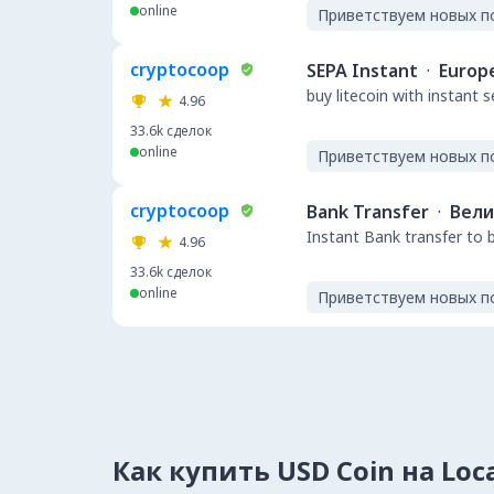
online
Приветствуем новых п
cryptocoop
SEPA Instant
·
Europ
buy litecoin with instant 
4.96
33.6k
сделок
online
Приветствуем новых п
cryptocoop
Bank Transfer
·
Вели
Instant Bank transfer to 
4.96
33.6k
сделок
online
Приветствуем новых п
Как купить USD Coin на Loc