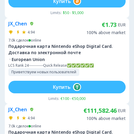
Купить
Limits:
$50 - $5,000
JX_Chen
€1.73
EUR
4.94
100% above market
7.0k
сделок
online
Подарочная карта Nintendo eShop Digital Card.
Доставка по электронной почте
·
European Union
LCS Rank 24------------Quick Release✅✅✅✅✅✅
Приветствуем новых пользователей
Купить
Limits:
€100 - €50,000
JX_Chen
€111,582.46
EUR
4.94
100% above market
7.0k
сделок
online
Подарочная карта Nintendo eShop Digital Card.