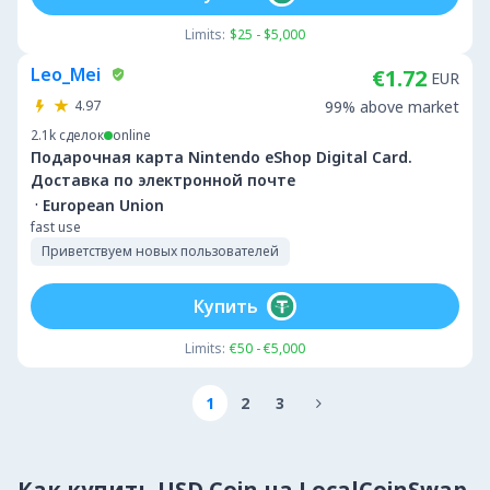
Limits:
$25 - $5,000
Leo_Mei
€1.72
EUR
4.97
99% above market
2.1k
сделок
online
Подарочная карта Nintendo eShop Digital Card.
Доставка по электронной почте
·
European Union
fast use
Приветствуем новых пользователей
Купить
Limits:
€50 - €5,000
1
2
3

Как купить USD Coin на LocalCoinSwap