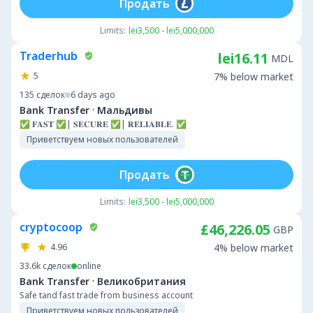
Продать
Limits:
lei3,500 - lei5,000,000
Traderhub
lei16.11
MDL
5
7% below market
135
сделок
6 days ago
·
Bank Transfer
Мальдивы
✅ 𝐅𝐀𝐒𝐓 ✅| 𝐒𝐄𝐂𝐔𝐑𝐄 ✅| 𝐑𝐄𝐋𝐈𝐀𝐁𝐋𝐄. ✅
Приветствуем новых пользователей
Продать
Limits:
lei3,500 - lei5,000,000
cryptocoop
£46,226.05
GBP
4.96
4% below market
33.6k
сделок
online
·
Bank Transfer
Великобритания
Safe tand fast trade from business account
Приветствуем новых пользователей