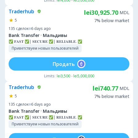
Limits:
lei4,000 - lei5,000,000
Traderhub
lei30,925.70
MDL
5
7% below market
135
сделок
6 days ago
·
Bank Transfer
Мальдивы
✅ 𝐅𝐀𝐒𝐓 ✅| 𝐒𝐄𝐂𝐔𝐑𝐄 ✅| 𝐑𝐄𝐋𝐈𝐀𝐁𝐋𝐄. ✅
Приветствуем новых пользователей
Продать
Limits:
lei3,500 - lei5,000,000
Traderhub
lei740.77
MDL
5
7% below market
135
сделок
6 days ago
·
Bank Transfer
Мальдивы
✅ 𝐅𝐀𝐒𝐓 ✅| 𝐒𝐄𝐂𝐔𝐑𝐄 ✅| 𝐑𝐄𝐋𝐈𝐀𝐁𝐋𝐄. ✅
Приветствуем новых пользователей