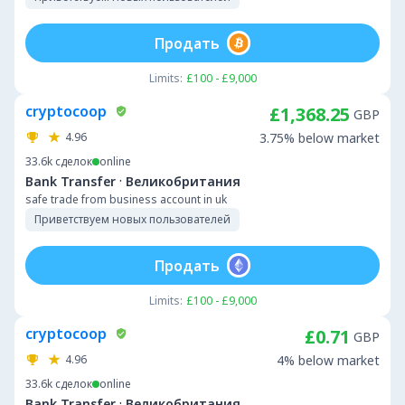
Продать
Limits:
£100 - £9,000
cryptocoop
£1,368.25
GBP
4.96
3.75% below market
33.6k
сделок
online
·
Bank Transfer
Великобритания
safe trade from business account in uk
Приветствуем новых пользователей
Продать
Limits:
£100 - £9,000
cryptocoop
£0.71
GBP
4.96
4% below market
33.6k
сделок
online
·
Bank Transfer
Великобритания