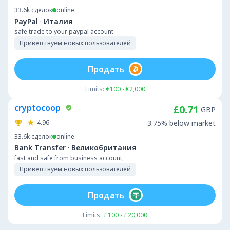
33.6k
сделок
online
·
PayPal
Италия
safe trade to your paypal account
Приветствуем новых пользователей
Продать
Limits:
€100 - €2,000
cryptocoop
£0.71
GBP
4.96
3.75% below market
33.6k
сделок
online
·
Bank Transfer
Великобритания
fast and safe from business account,
Приветствуем новых пользователей
Продать
Limits:
£100 - £20,000