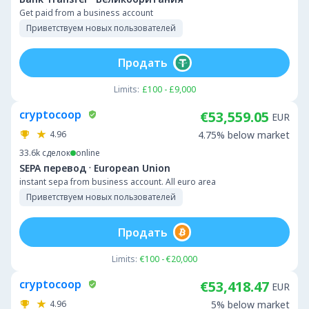
Get paid from a business account
Приветствуем новых пользователей
Продать
Limits:
£100 - £9,000
cryptocoop
€53,559.05
EUR
4.96
4.75% below market
33.6k
сделок
online
·
SEPA перевод
European Union
instant sepa from business account. All euro area
Приветствуем новых пользователей
Продать
Limits:
€100 - €20,000
cryptocoop
€53,418.47
EUR
4.96
5% below market