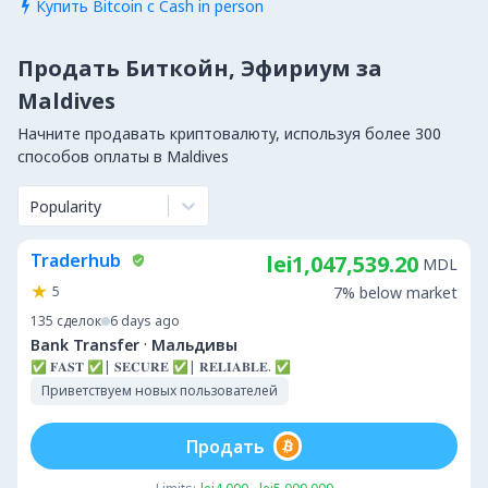
Купить Bitcoin с Cash in person

Продать Биткойн, Эфириум за
Maldives
Начните продавать криптовалюту, используя более 300
способов оплаты в Maldives
Popularity
Traderhub
lei1,047,539.20
MDL
5
7% below market
135
сделок
6 days ago
·
Bank Transfer
Мальдивы
✅ 𝐅𝐀𝐒𝐓 ✅| 𝐒𝐄𝐂𝐔𝐑𝐄 ✅| 𝐑𝐄𝐋𝐈𝐀𝐁𝐋𝐄. ✅
Приветствуем новых пользователей
Продать