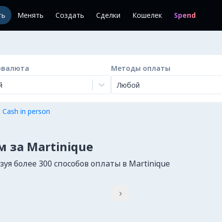
ть
Менять
Создать
Сделки
Кошелек
Spend
овалюта
Методы оплаты
й
Любой
 Cash in person
 за Martinique
я более 300 способов оплаты в Martinique
