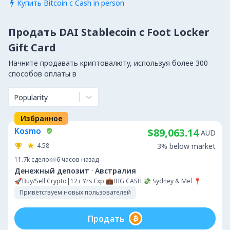
Купить Bitcoin с Cash in person

Продать DAI Stablecoin с Foot Locker
Gift Card
Начните продавать криптовалюту, используя более 300
способов оплаты в
Popularity
Избранное
Kosmo
$89,063.14
AUD
4.58
3% below market
11.7k
сделок
6 часов назад
·
Денежный депозит
Австралия
🚀Buy/Sell Crypto|12+ Yrs Exp 💼BIG CASH 💸 Sydney & Mel 📍
Приветствуем новых пользователей
Продать