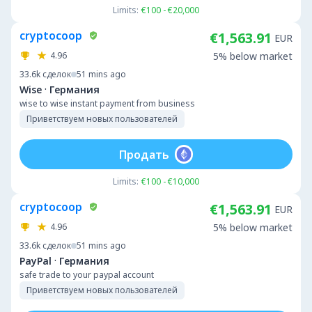
Limits:
€100 - €20,000
cryptocoop
€1,563.91
EUR
4.96
5% below market
33.6k
сделок
51 mins ago
·
Wise
Германия
wise to wise instant payment from business
Приветствуем новых пользователей
Продать
Limits:
€100 - €10,000
cryptocoop
€1,563.91
EUR
4.96
5% below market
33.6k
сделок
51 mins ago
·
PayPal
Германия
safe trade to your paypal account
Приветствуем новых пользователей