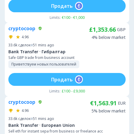
Продать
Limits:
€100 - €1,000
cryptocoop
£1,353.66
GBP
4.96
4% below market
33.6k
сделок
51 mins ago
·
Bank Transfer
Гибралтар
Safe GBP trade from business account
Приветствуем новых пользователей
Продать
Limits:
£100 - £9,000
cryptocoop
€1,563.91
EUR
4.96
5% below market
33.6k
сделок
51 mins ago
·
Bank Transfer
European Union
Sell eth for instant sepa from business or freelance acc