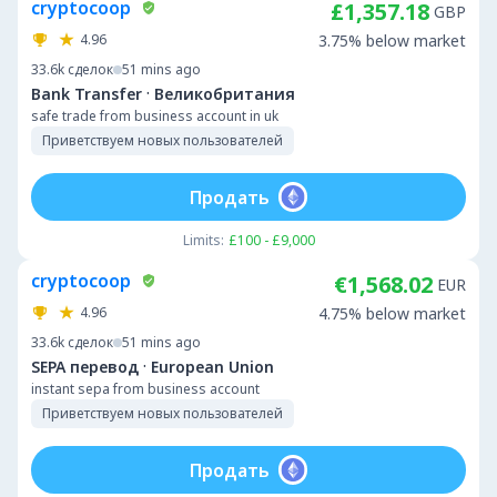
cryptocoop
£1,357.18
GBP
4.96
3.75% below market
33.6k
сделок
51 mins ago
·
Bank Transfer
Великобритания
safe trade from business account in uk
Приветствуем новых пользователей
Продать
Limits:
£100 - £9,000
cryptocoop
€1,568.02
EUR
4.96
4.75% below market
33.6k
сделок
51 mins ago
·
SEPA перевод
European Union
instant sepa from business account
Приветствуем новых пользователей
Продать