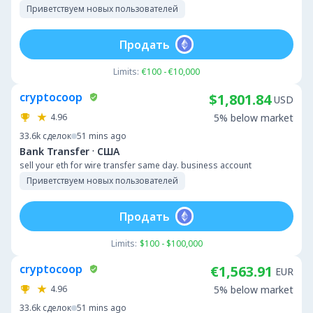
Приветствуем новых пользователей
Продать
Limits:
€100 - €10,000
cryptocoop
$1,801.84
USD
4.96
5% below market
33.6k
сделок
51 mins ago
·
Bank Transfer
США
sell your eth for wire transfer same day. business account
Приветствуем новых пользователей
Продать
Limits:
$100 - $100,000
cryptocoop
€1,563.91
EUR
4.96
5% below market
33.6k
сделок
51 mins ago