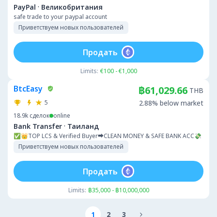
·
PayPal
Великобритания
safe trade to your paypal account
Приветствуем новых пользователей
Продать
Limits:
€100 - €1,000
BtcEasy
฿61,029.66
THB
5
2.88% below market
18.9k
сделок
online
·
Bank Transfer
Таиланд
✅👑TOP LCS & Verified Buyer➡️CLEAN MONEY & SAFE BANK ACC💸
Приветствуем новых пользователей
Продать
Limits:
฿35,000 - ฿10,000,000
1
2
3
