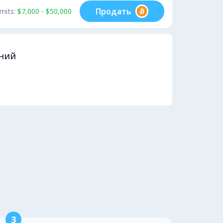
Продать
imits:
$7,000 - $50,000
ений
3