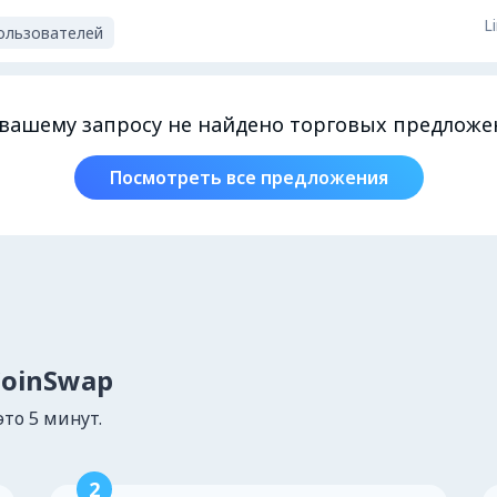
L
ользователей
вашему запросу не найдено торговых предлож
Посмотреть все предложения
CoinSwap
это 5 минут.
2