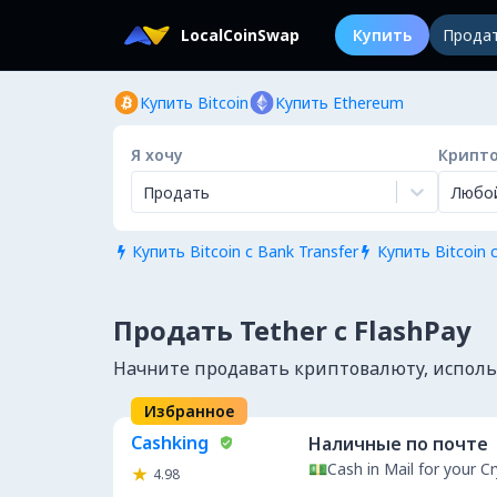
LocalCoinSwap
Купить
Прода
Купить Bitcoin
Купить Ethereum
Я хочу
Крипт
Продать
Любо
Купить Bitcoin с Bank Transfer
Купить Bitcoin с


Продать Tether с FlashPay
Начните продавать криптовалюту, использ
Избранное
Cashking
Наличные по почте
💵Cash in Mail for your 
4.98