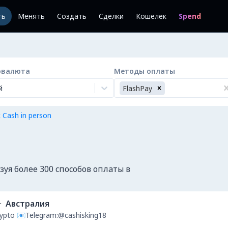
ть
Менять
Создать
Сделки
Кошелек
Spend
овалюта
Методы оплаты
й
FlashPay
 Cash in person
уя более 300 способов оплаты в
·
Австралия
Crypto 📧Telegram:@cashisking18