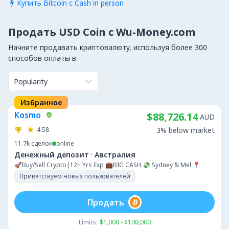
Купить Bitcoin с Cash in person

Продать USD Coin с Wu-Money.com
Начните продавать криптовалюту, используя более 300
способов оплаты в
Popularity
Избранное
Kosmo
$88,726.14
AUD
4.58
3% below market
11.7k
сделок
online
·
Денежный депозит
Австралия
🚀Buy/Sell Crypto|12+ Yrs Exp 💼BIG CASH 💸 Sydney & Mel 📍
Приветствуем новых пользователей
Продать
Limits:
$1,000 - $100,000