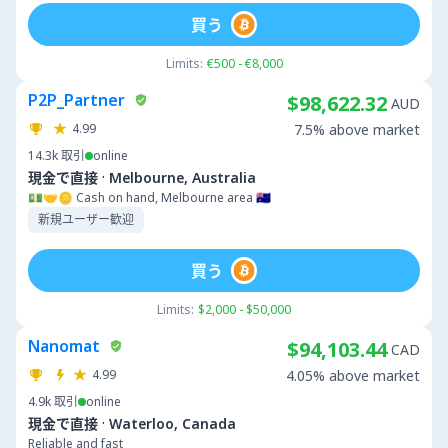
買う
Limits:
€500 - €8,000
P2P_Partner
$98,622.32
AUD
4.99
7.5% above market
14.3k
取引
online
·
現金で直接
Melbourne, Australia
💵🤝🪙 Cash on hand, Melbourne area 🇦🇺
新規ユーザー歓迎
買う
Limits:
$2,000 - $50,000
Nanomat
$94,103.44
CAD
4.99
4.05% above market
4.9k
取引
online
·
現金で直接
Waterloo, Canada
Reliable and fast