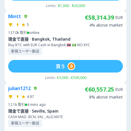
Limits:
$1,000 - $20,000
Mintt
€58,314.39
EUR
5
4% above market
137.0k
取引
online
·
現金で直接
Bangkok, Thailand
Buy BTC with EUR Cash in Bangkok 🇹🇭 💵 NO KYC
新規ユーザー歓迎
買う
Limits:
€3,000 - €500,000
julian1212
€60,557.25
EUR
4.97
8% above market
12.1k
取引
4 mins ago
·
現金で直接
Seville, Spain
CASH MAD- BCN, VAL , ALICANTE
新規ユーザー歓迎