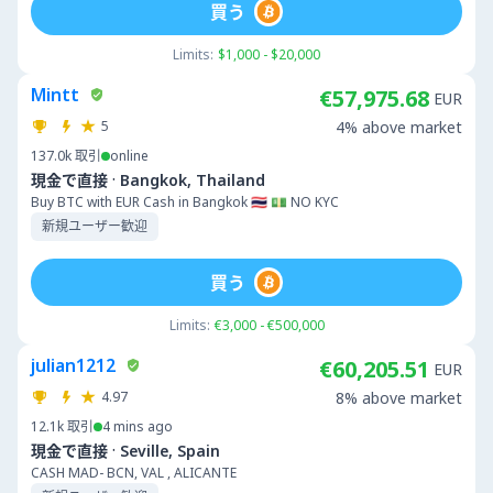
買う
Limits:
$1,000 - $20,000
Mintt
€57,975.68
EUR
5
4% above market
137.0k
取引
online
·
現金で直接
Bangkok, Thailand
Buy BTC with EUR Cash in Bangkok 🇹🇭 💵 NO KYC
新規ユーザー歓迎
買う
Limits:
€3,000 - €500,000
julian1212
€60,205.51
EUR
4.97
8% above market
12.1k
取引
4 mins ago
·
現金で直接
Seville, Spain
CASH MAD- BCN, VAL , ALICANTE