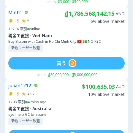
Limits:
$3,000 - $500,000
Mintt
₫1,786,568,142.15
VND
5
6% above market
137.0k
取引
online
·
現金で直接
Viet Nam
Buy Bitcoin with Cash in Ho Chi Minh City 🇻🇳 💵 NO KYC
新規ユーザー歓迎
買う
Limits:
₫20,000,000 - ₫5,000,000,000
julian1212
$100,635.03
AUD
4.97
10% above market
12.1k
取引
4 mins ago
·
現金で直接
Australia
syd melb GC brisbane
新規ユーザー歓迎