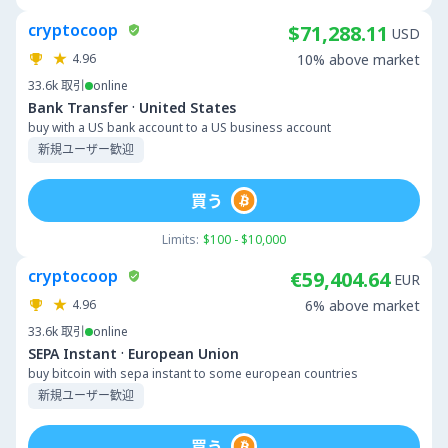
cryptocoop
$71,288.11
USD
4.96
10% above market
33.6k
取引
online
·
Bank Transfer
United States
buy with a US bank account to a US business account
新規ユーザー歓迎
買う
Limits:
$100 - $10,000
cryptocoop
€59,404.64
EUR
4.96
6% above market
33.6k
取引
online
·
SEPA Instant
European Union
buy bitcoin with sepa instant to some european countries
新規ユーザー歓迎
買う