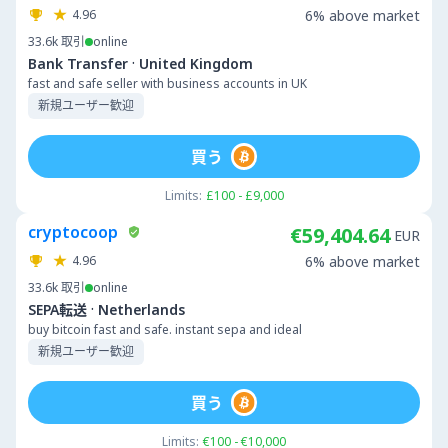
4.96
6% above market
33.6k
取引
online
·
Bank Transfer
United Kingdom
fast and safe seller with business accounts in UK
新規ユーザー歓迎
買う
Limits:
£100 - £9,000
cryptocoop
€59,404.64
EUR
4.96
6% above market
33.6k
取引
online
·
SEPA転送
Netherlands
buy bitcoin fast and safe. instant sepa and ideal
新規ユーザー歓迎
買う
Limits:
€100 - €10,000