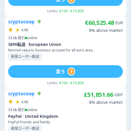
Limits:
€100 - €10,000
cryptocoop
€60,525.48
EUR
4.96
8% above market
33.6k
取引
online
·
SEPA転送
European Union
Normal sepa to business account for all euro area.
新規ユーザー歓迎
買う
Limits:
€100 - €10,000
cryptocoop
£51,851.66
GBP
4.96
8% above market
33.6k
取引
online
·
PayPal
United Kingdom
PayPal friends and family
新規ユーザー歓迎