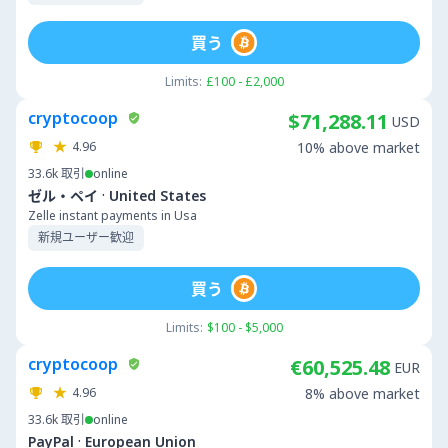
買う
Limits:
£100 - £2,000
cryptocoop
$71,288.11
USD
4.96
10% above market
33.6k
取引
online
·
ゼル・ペイ
United States
Zelle instant payments in Usa
新規ユーザー歓迎
買う
Limits:
$100 - $5,000
cryptocoop
€60,525.48
EUR
4.96
8% above market
33.6k
取引
online
·
PayPal
European Union