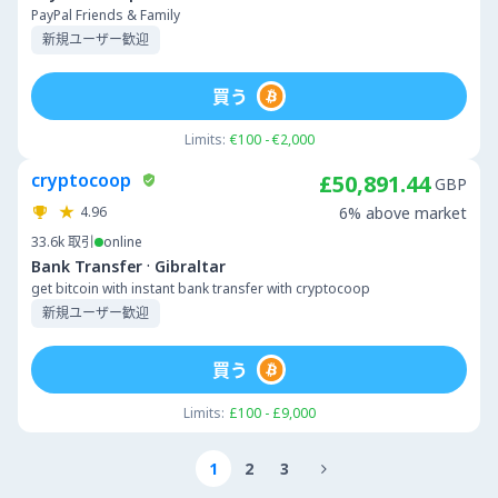
PayPal Friends & Family
新規ユーザー歓迎
買う
Limits:
€100 - €2,000
cryptocoop
£50,891.44
GBP
4.96
6% above market
33.6k
取引
online
·
Bank Transfer
Gibraltar
get bitcoin with instant bank transfer with cryptocoop
新規ユーザー歓迎
買う
Limits:
£100 - £9,000
1
2
3
