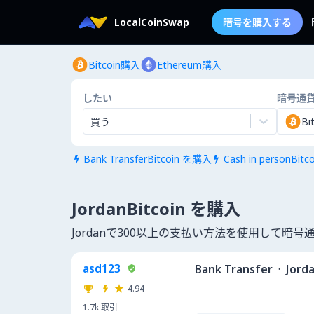
LocalCoinSwap
暗号を購入する
Bitcoin購入
Ethereum購入
したい
暗号通
買う
Bi
Bank TransferBitcoin を購入
Cash in personBit


JordanBitcoin を購入
Jordanで300以上の支払い方法を使用して暗
asd123
Bank Transfer
·
Jord
4.94
1.7k
取引