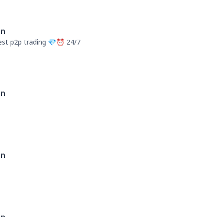
an
st p2p trading 💎⏰ 24/7
an
an