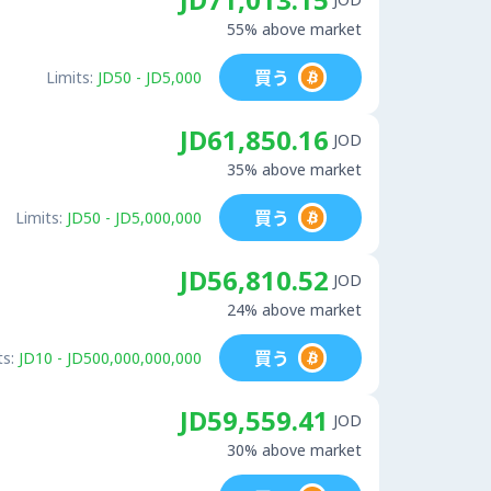
55% above market
買う
Limits:
JD50 - JD5,000
JD61,850.16
JOD
35% above market
買う
Limits:
JD50 - JD5,000,000
JD56,810.52
JOD
24% above market
買う
ts:
JD10 - JD500,000,000,000
JD59,559.41
JOD
30% above market