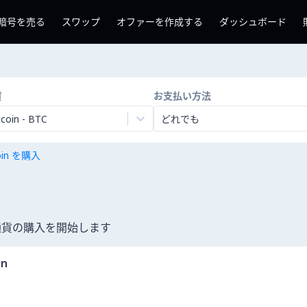
暗号を売る
スワップ
オファーを作成する
ダッシュボード
貨
お支払い方法
tcoin
-
BTC
どれでも
coin を購入
号通貨の購入を開始します
an