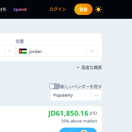
ログイン
財布
Spend
登録
位置
Jordan
高度な検索

新しいベンダーを隠す
Popularity
JD61,850.16
JOD
35% above market