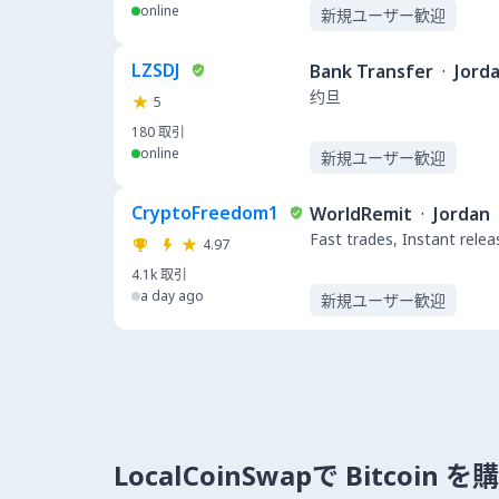
online
新規ユーザー歓迎
LZSDJ
Bank Transfer
·
Jord
约旦
5
180
取引
online
新規ユーザー歓迎
CryptoFreedom1
WorldRemit
·
Jordan
Fast trades, Instant relea
4.97
4.1k
取引
a day ago
新規ユーザー歓迎
LocalCoinSwapで Bitcoin