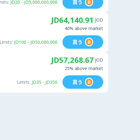
買う
mits:
JD20 - JD5,000,000,000
JD64,140.91
JOD
40% above market
買う
Limits:
JD100 - JD50,000,000
JD57,268.67
JOD
25% above market
買う
Limits:
JD35 - JD350