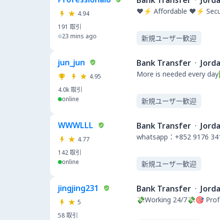
Bank Transfer
·
Jord
❤️⚡ Affordable ❤️⚡ Secu
4.94
191
取引
23 mins ago
新規ユーザー歓迎
jun_jun
Bank Transfer
·
Jord
More is needed eve
4.95
4.0k
取引
online
新規ユーザー歓迎
WWWLLL
Bank Transfer
·
Jord
whatsapp：+852 9176 34
4.77
142
取引
online
新規ユーザー歓迎
jingjing231
Bank Transfer
·
Jord
💸Working 24/7💸🎯 Pro
5
58
取引