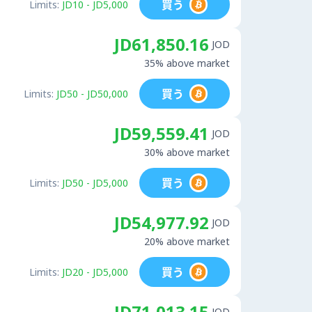
買う
Limits:
JD10 - JD5,000
JD61,850.16
JOD
35% above market
買う
Limits:
JD50 - JD50,000
JD59,559.41
JOD
30% above market
買う
Limits:
JD50 - JD5,000
JD54,977.92
JOD
20% above market
買う
Limits:
JD20 - JD5,000
JD71,013.15
JOD