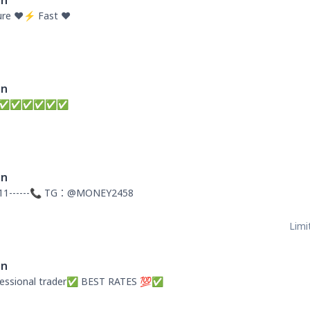
an
re ❤️⚡ Fast ❤️
an
ry day✅✅✅✅✅✅
an
11------📞 TG：@MONEY2458
Limi
an
fessional trader✅ BEST RATES 💯✅