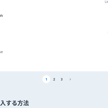
Li
an
se
1
2
3

 を購入する方法