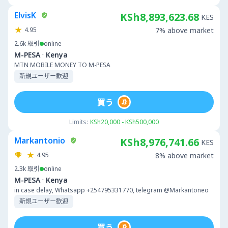
ElvisK
KSh8,893,623.68
KES
4.95
7% above market
2.6k
取引
online
·
M-PESA
Kenya
MTN MOBILE MONEY TO M-PESA
新規ユーザー歓迎
買う
Limits:
KSh20,000 - KSh500,000
Markantonio
KSh8,976,741.66
KES
4.95
8% above market
2.3k
取引
online
·
M-PESA
Kenya
in case delay, Whatsapp +254795331770, telegram @Markantoneo
新規ユーザー歓迎
買う