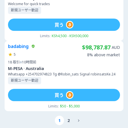
Welcome for quick trades
新規ユーザー歓迎
買う
Limits:
KSh4,500 - KSh500,000
badabing
$98,787.87
AUD
5
8% above market
18
取引
10時間前
·
M-PESA
Australia
Whatsapp +254702974823 Tg @Robin_sats Signal robinsatsKe.24
新規ユーザー歓迎
買う
Limits:
$50 - $5,000
1
2
