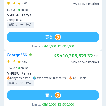
4.96
7% above market
1.7k
取引
online
·
M-PESA
Kenya
Cheap BTC
新規ユーザー歓迎
買う
Limits:
KSh10,000 - KSh300,000
George666
KSh10,306,629.32
KES
4.99
24% above market
6.8k
取引
online
·
M-PESA
Kenya
🔥Kenya transfer | 🌍 Worldwide Transfers | 🔥 6K+ Deals
新規ユーザー歓迎
買う
Limits:
KSh10,000 - KSh500,000