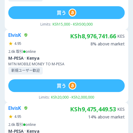
買う
Limits:
KSh15,000 - KSh500,000
ElvisK
KSh8,976,741.66
KES
4.95
8% above market
2.6k
取引
online
·
M-PESA
Kenya
MTN MOBILE MONEY TO M-PESA
新規ユーザー歓迎
買う
Limits:
KSh20,000 - KSh2,000,000
ElvisK
KSh9,475,449.53
KES
4.95
14% above market
2.6k
取引
online
·
M-PESA
Kenya