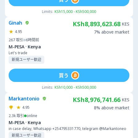
Limits:
KSh15,000 - KSh500,000
Ginah
KSh8,893,623.68
KES
4.95
7% above market
267
取引
6時間前
·
M-PESA
Kenya
Let's trade
新規ユーザー歓迎
買う
Limits:
KSh10,000 - KSh500,000
Markantonio
KSh8,976,741.66
KES
4.95
8% above market
2.3k
取引
online
·
M-PESA
Kenya
in case delay, Whatsapp +254795331770, telegram @Markantoneo
新規ユーザー歓迎