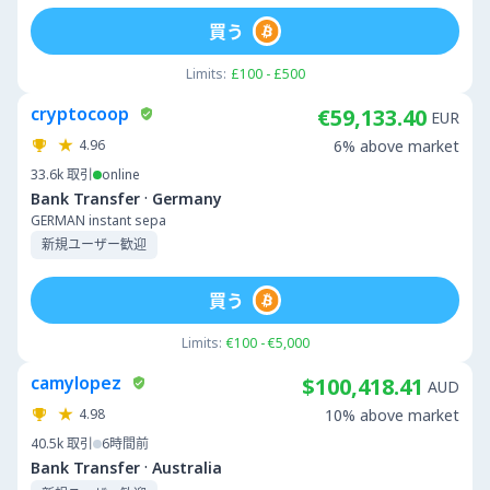
買う
Limits:
£100 - £500
cryptocoop
€59,133.40
EUR
4.96
6% above market
33.6k
取引
online
·
Bank Transfer
Germany
GERMAN instant sepa
新規ユーザー歓迎
買う
Limits:
€100 - €5,000
camylopez
$100,418.41
AUD
4.98
10% above market
40.5k
取引
6時間前
·
Bank Transfer
Australia