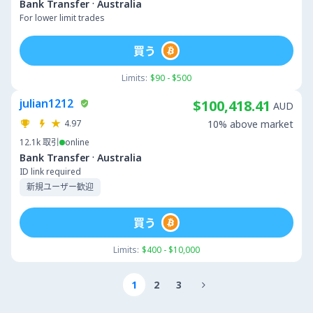
·
Bank Transfer
Australia
For lower limit trades
買う
Limits:
$90 - $500
julian1212
$100,418.41
AUD
4.97
10% above market
12.1k
取引
online
·
Bank Transfer
Australia
ID link required
新規ユーザー歓迎
買う
Limits:
$400 - $10,000
1
2
3
