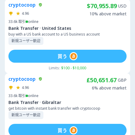
cryptocoop
$70,955.89
USD
4.96
10% above market
33.6k
取引
online
·
Bank Transfer
United States
buy with a US bank account to a US business account
新規ユーザー歓迎
買う
Limits:
$100 - $10,000
cryptocoop
£50,651.67
GBP
4.96
6% above market
33.6k
取引
online
·
Bank Transfer
Gibraltar
get bitcoin with instant bank transfer with cryptocoop
新規ユーザー歓迎
買う