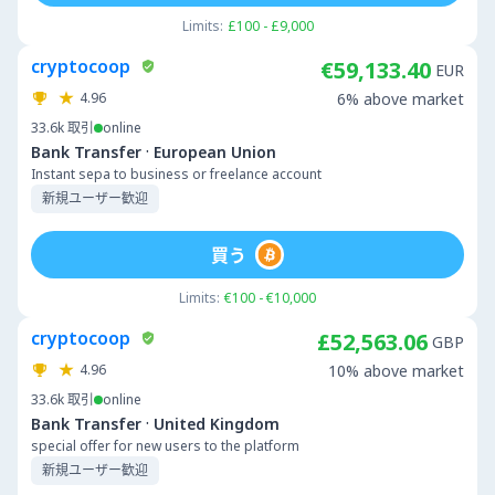
Limits:
£100 - £9,000
cryptocoop
€59,133.40
EUR
4.96
6% above market
33.6k
取引
online
·
Bank Transfer
European Union
Instant sepa to business or freelance account
新規ユーザー歓迎
買う
Limits:
€100 - €10,000
cryptocoop
£52,563.06
GBP
4.96
10% above market
33.6k
取引
online
·
Bank Transfer
United Kingdom
special offer for new users to the platform
新規ユーザー歓迎