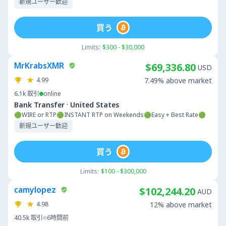
新規ユーザー歓迎
買う
Limits:
$300 - $30,000
MrKrabsXMR
$69,336.80
USD
4.99
7.49% above market
6.1k
取引
online
·
Bank Transfer
United States
🟢WIRE or RTP🟢INSTANT RTP on Weekends🟢Easy + Best Rate🟢
新規ユーザー歓迎
買う
Limits:
$100 - $300,000
camylopez
$102,244.20
AUD
4.98
12% above market
40.5k
取引
6時間前