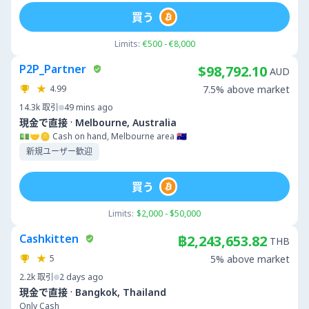
買う
Limits:
€500 - €8,000
P2P_Partner
$98,792.10
AUD
4.99
7.5% above market
14.3k
取引
49 mins ago
·
現金で直接
Melbourne, Australia
💵🤝🪙 Cash on hand, Melbourne area 🇦🇺
新規ユーザー歓迎
買う
Limits:
$2,000 - $50,000
Cashkitten
฿2,243,653.82
THB
5
5% above market
2.2k
取引
2 days ago
·
現金で直接
Bangkok, Thailand
Only Cash