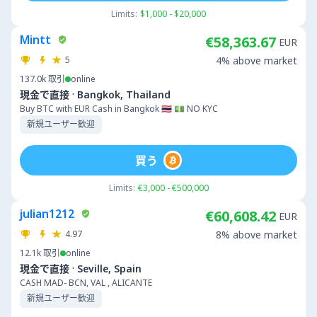
Limits:
$1,000 - $20,000
Mintt
€58,363.67
EUR
5
4% above market
137.0k
取引
online
·
現金で直接
Bangkok, Thailand
Buy BTC with EUR Cash in Bangkok 🇹🇭 💵 NO KYC
新規ユーザー歓迎
買う
Limits:
€3,000 - €500,000
julian1212
€60,608.42
EUR
4.97
8% above market
12.1k
取引
online
·
現金で直接
Seville, Spain
CASH MAD- BCN, VAL , ALICANTE
新規ユーザー歓迎