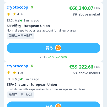
cryptocoop
€60,340.07
EUR
4.96
8% above market
33.5k
取引
13 mins ago
·
SEPA転送
European Union
Normal sepa to business account for all euro area.
新規ユーザー歓迎
買う
Limits:
€100 - €10,000
cryptocoop
€59,222.66
EUR
4.96
6% above market
33.5k
取引
13 mins ago
·
SEPA Instant
European Union
buy bitcoin with sepa instant to some european countries
新規ユーザー歓迎
買う