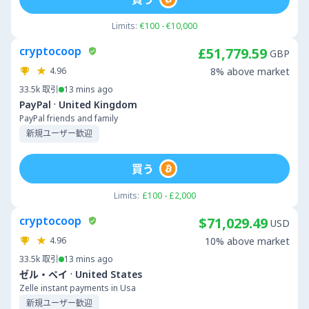
Limits:
€100 - €10,000
cryptocoop
£51,779.59
GBP
4.96
8% above market
33.5k
取引
13 mins ago
·
PayPal
United Kingdom
PayPal friends and family
新規ユーザー歓迎
買う
Limits:
£100 - £2,000
cryptocoop
$71,029.49
USD
4.96
10% above market
33.5k
取引
13 mins ago
·
ゼル・ペイ
United States
Zelle instant payments in Usa
新規ユーザー歓迎