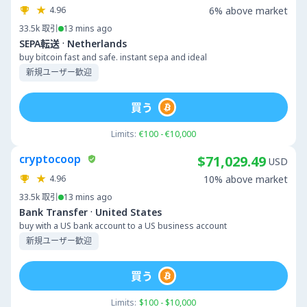
4.96
6% above market
33.5k
取引
13 mins ago
·
SEPA転送
Netherlands
buy bitcoin fast and safe. instant sepa and ideal
新規ユーザー歓迎
買う
Limits:
€100 - €10,000
cryptocoop
$71,029.49
USD
4.96
10% above market
33.5k
取引
13 mins ago
·
Bank Transfer
United States
buy with a US bank account to a US business account
新規ユーザー歓迎
買う
Limits:
$100 - $10,000