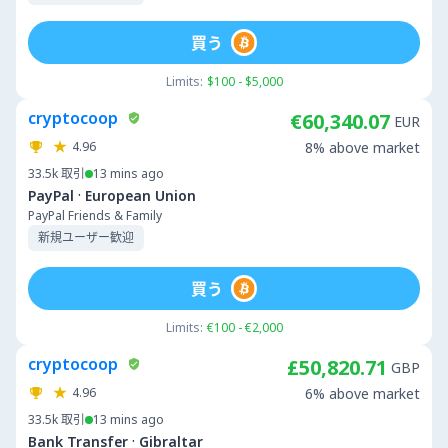
買う
Limits:
$100 - $5,000
cryptocoop
€60,340.07
EUR
4.96
8% above market
33.5k
取引
13 mins ago
·
PayPal
European Union
PayPal Friends & Family
新規ユーザー歓迎
買う
Limits:
€100 - €2,000
cryptocoop
£50,820.71
GBP
4.96
6% above market
33.5k
取引
13 mins ago
·
Bank Transfer
Gibraltar