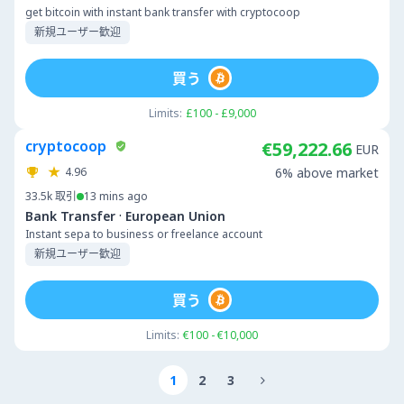
get bitcoin with instant bank transfer with cryptocoop
新規ユーザー歓迎
買う
Limits:
£100 - £9,000
cryptocoop
€59,222.66
EUR
4.96
6% above market
33.5k
取引
13 mins ago
·
Bank Transfer
European Union
Instant sepa to business or freelance account
新規ユーザー歓迎
買う
Limits:
€100 - €10,000
1
2
3
