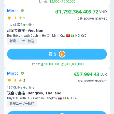
Limits:
$3,000 - $500,000
Mintt
₫1,792,364,403.72
VND
5
6% above market
137.0k
取引
online
·
現金で直接
Viet Nam
Buy Bitcoin with Cash in Ho Chi Minh City 🇻🇳 💵 NO KYC
新規ユーザー歓迎
買う
Limits:
₫20,000,000 - ₫5,000,000,000
Mintt
€57,994.43
EUR
5
4% above market
137.0k
取引
online
·
現金で直接
Bangkok, Thailand
Buy BTC with EUR Cash in Bangkok 🇹🇭 💵 NO KYC
新規ユーザー歓迎