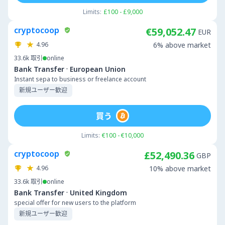
Limits:
£100 - £9,000
cryptocoop
€59,052.47
EUR
4.96
6% above market
33.6k
取引
online
·
Bank Transfer
European Union
Instant sepa to business or freelance account
新規ユーザー歓迎
買う
Limits:
€100 - €10,000
cryptocoop
£52,490.36
GBP
4.96
10% above market
33.6k
取引
online
·
Bank Transfer
United Kingdom
special offer for new users to the platform
新規ユーザー歓迎