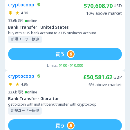
cryptocoop
$70,608.70
USD
4.96
10% above market
33.6k
取引
online
·
Bank Transfer
United States
buy with a US bank account to a US business account
新規ユーザー歓迎
買う
Limits:
$100 - $10,000
cryptocoop
£50,581.62
GBP
4.96
6% above market
33.6k
取引
online
·
Bank Transfer
Gibraltar
get bitcoin with instant bank transfer with cryptocoop
新規ユーザー歓迎
買う