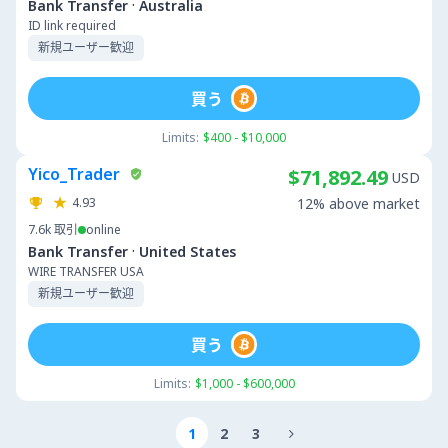
·
Bank Transfer
Australia
ID link required
新規ユーザー歓迎
買う
Limits:
$400 - $10,000
Yico_Trader
$71,892.49
USD
4.93
12% above market
7.6k
取引
online
·
Bank Transfer
United States
WIRE TRANSFER USA
新規ユーザー歓迎
買う
Limits:
$1,000 - $600,000
1
2
3
