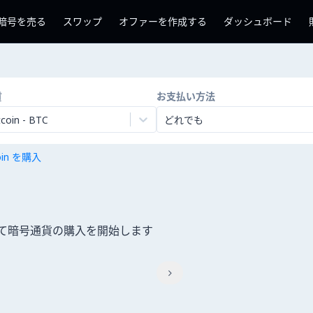
暗号を売る
スワップ
オファーを作成する
ダッシュボード
貨
お支払い方法
tcoin
-
BTC
どれでも
coin を購入
使用して暗号通貨の購入を開始します
