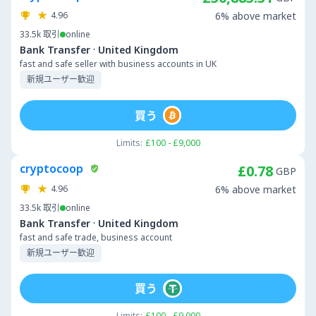
4.96
6% above market
33.5k
取引
online
·
Bank Transfer
United Kingdom
fast and safe seller with business accounts in UK
新規ユーザー歓迎
買う
Limits:
£100 - £9,000
cryptocoop
£0.78
GBP
4.96
6% above market
33.5k
取引
online
·
Bank Transfer
United Kingdom
fast and safe trade, business account
新規ユーザー歓迎
買う
Limits:
£100 - £9,000