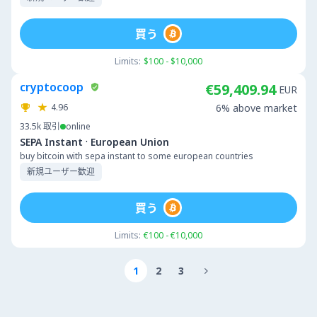
買う
Limits:
$100 - $10,000
cryptocoop
€59,409.94
EUR
4.96
6% above market
33.5k
取引
online
·
SEPA Instant
European Union
buy bitcoin with sepa instant to some european countries
新規ユーザー歓迎
買う
Limits:
€100 - €10,000
1
2
3
