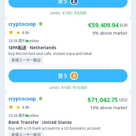
買う
Limits:
£100 - £9,000
cryptocoop
€59,409.94
EUR
4.96
6% above market
33.5k
取引
online
·
SEPA転送
Netherlands
buy bitcoin fast and safe. instant sepa and ideal
新規ユーザー歓迎
買う
Limits:
€100 - €10,000
cryptocoop
$71,042.75
USD
4.96
10% above market
33.5k
取引
online
·
Bank Transfer
United States
buy with a US bank account to a US business account
新規ユーザー歓迎