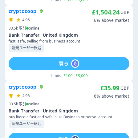
cryptocoop
£1,504.24
GBP
4.96
6% above market
33.5k
取引
online
·
Bank Transfer
United Kingdom
fast, safe, selling from business account
新規ユーザー歓迎
買う
Limits:
£100 - £9,000
cryptocoop
£35.99
GBP
4.96
6% above market
33.5k
取引
online
·
Bank Transfer
United Kingdom
buy litecoin fast and safe in uk. Business or perso. account
新規ユーザー歓迎