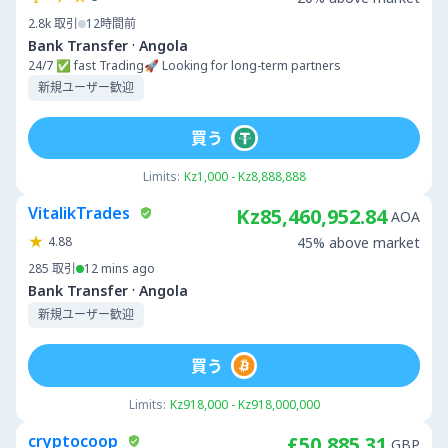
2.8k
取引
12時間前
·
Bank Transfer
Angola
24/7 ✅ fast Trading🚀 Looking for long-term partners
新規ユーザー歓迎
買う
Limits:
Kz1,000 - Kz8,888,888
VitalikTrades
Kz85,460,952.84
AOA
4.88
45% above market
285
取引
12 mins ago
·
Bank Transfer
Angola
新規ユーザー歓迎
買う
Limits:
Kz918,000 - Kz918,000,000
cryptocoop
£50,885.31
GBP