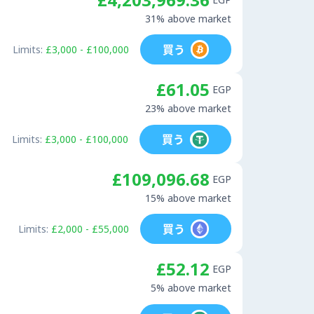
31% above market
買う
Limits:
£3,000 - £100,000
£61.05
EGP
23% above market
買う
Limits:
£3,000 - £100,000
£109,096.68
EGP
15% above market
買う
Limits:
£2,000 - £55,000
£52.12
EGP
5% above market