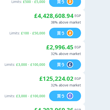
買う
Limits:
£500 - £5,000
£4,428,608.94
EGP
38% above market
買う
Limits:
£100 - £50,000
£2,996.45
EGP
32% above market
買う
Limits:
£3,000 - £100,000
£125,224.02
EGP
32% above market
買う
Limits:
£3,000 - £100,000
£4,203,969.36
EGP