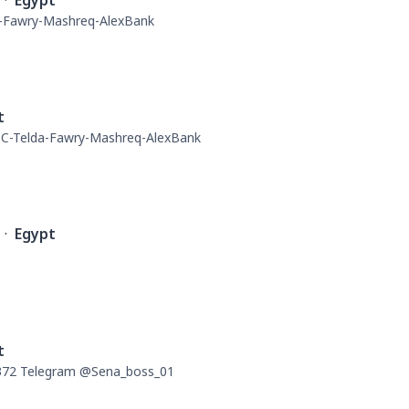
·
Egypt
Fawry-Mashreq-AlexBank
t
-Telda-Fawry-Mashreq-AlexBank
·
Egypt
t
72 Telegram @Sena_boss_01