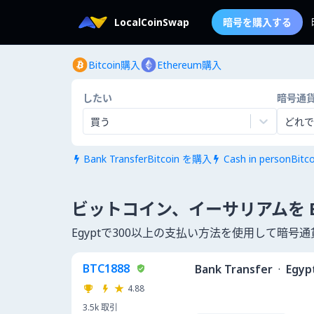
LocalCoinSwap
暗号を購入する
Bitcoin購入
Ethereum購入
したい
暗号通
買う
どれで
Bank TransferBitcoin を購入
Cash in personBit


ビットコイン、イーサリアムを Eg
Egyptで300以上の支払い方法を使用して暗号
BTC1888
Bank Transfer
·
Egyp
4.88
3.5k
取引