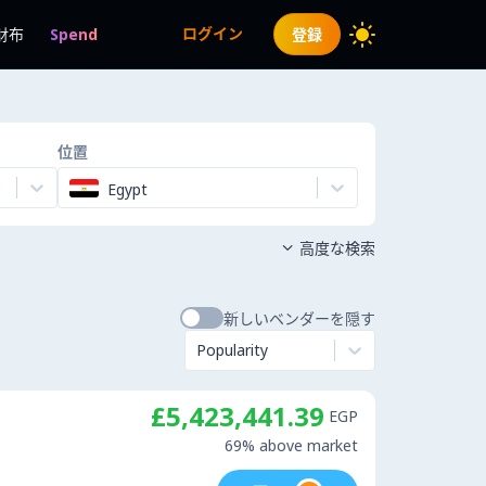
ログイン
財布
Spend
登録
位置
Egypt
高度な検索

新しいベンダーを隠す
Popularity
£5,423,441.39
EGP
69% above market