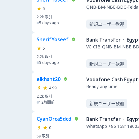
Vodafone Cash Egypt
QNB-BM-NBE-BDC-Telda-
5
2.2k
取引
5 days ago
新規ユーザー歓迎
SherifYoseef
Bank Transfer
·
Egyp
VC-CIB-QNB-BM-NBE-BDC
5
2.2k
取引
5 days ago
新規ユーザー歓迎
elkhsht20
Vodafone Cash Egypt
Ready any time
4.99
2.2k
取引
12時間前
新規ユーザー歓迎
CyanOrca5dcd
Bank Transfer
·
Egyp
WhatsApp +86 158118003
0
59
取引