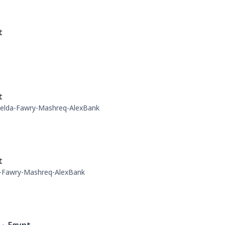
t
t
lda-Fawry-Mashreq-AlexBank
t
Fawry-Mashreq-AlexBank