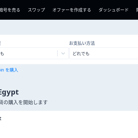
暗号を売る
スワップ
オファーを作成する
ダッシュボード
貨
お支払い方法
も
どれでも
coin を購入
ypt
通貨の購入を開始します
t