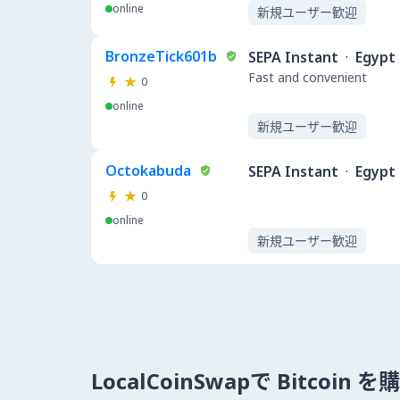
online
新規ユーザー歓迎
BronzeTick601b
SEPA Instant
·
Egypt
Fast and convenient
0
online
新規ユーザー歓迎
Octokabuda
SEPA Instant
·
Egypt
0
online
新規ユーザー歓迎
LocalCoinSwapで Bitcoin