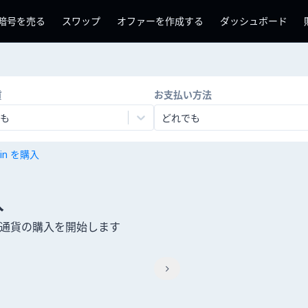
暗号を売る
スワップ
オファーを作成する
ダッシュボード
貨
お支払い方法
も
どれでも
coin を購入
入
暗号通貨の購入を開始します
