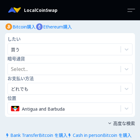
LocalCoinSwap
Bitcoin購入
Ethereum購入
したい
買う
暗号通貨
Select...
お支払い方法
どれでも
位置
Antigua and Barbuda
高度な検索

Bank TransferBitcoin を購入
Cash in personBitcoin を購入

