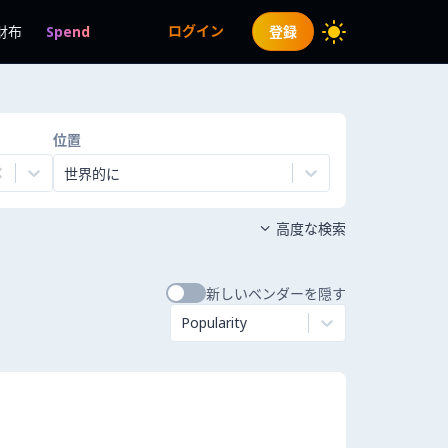
ログイン
財布
Spend
登録
位置
世界的に
高度な検索

新しいベンダーを隠す
Popularity