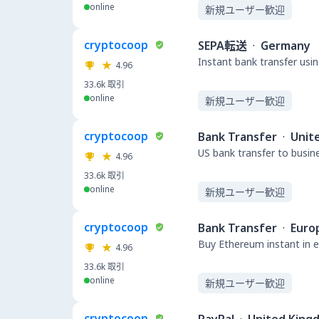
online
新規ユーザー歓迎
cryptocoop
SEPA転送
·
Germany
Instant bank transfer usin
4.96
33.6k
取引
online
新規ユーザー歓迎
cryptocoop
Bank Transfer
·
Unit
US bank transfer to busin
4.96
33.6k
取引
online
新規ユーザー歓迎
cryptocoop
Bank Transfer
·
Euro
Buy Ethereum instant in e
4.96
33.6k
取引
online
新規ユーザー歓迎
cryptocoop