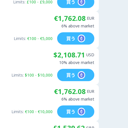
買う
Limits:
£100 - £9,000
€1,762.08
EUR
6% above market
買う
Limits:
€100 - €5,000
$2,108.71
USD
10% above market
買う
Limits:
$100 - $10,000
€1,762.08
EUR
6% above market
買う
Limits:
€100 - €10,000
£1,539.62
GBP