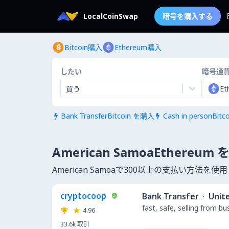
LocalCoinSwap
暗号を購入する
Bitcoin購入
Ethereum購入
したい
暗号通
買う
Et
Bank TransferBitcoin を購入
Cash in personBit


American SamoaEthereum
American Samoaで300以上の支払い方法
cryptocoop
Bank Transfer
·
Unit
fast, safe, selling from b
4.96
33.6k
取引