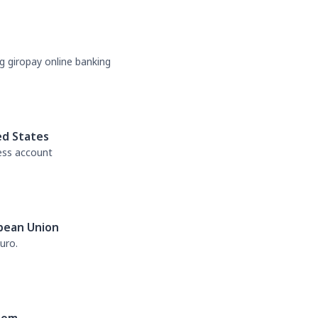
g giropay online banking
ed States
ess account
pean Union
uro.