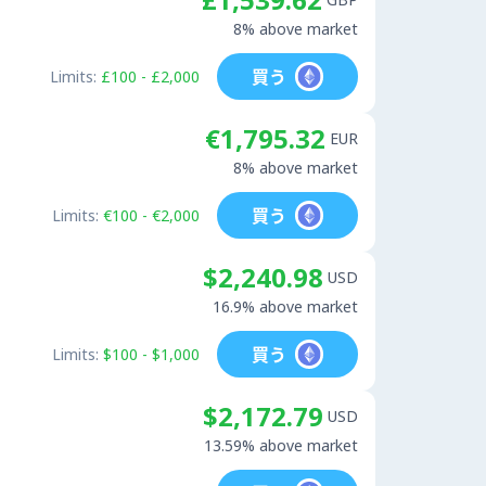
8% above market
買う
Limits:
£100 - £2,000
€1,795.32
EUR
8% above market
買う
Limits:
€100 - €2,000
$2,240.98
USD
16.9% above market
買う
Limits:
$100 - $1,000
$2,172.79
USD
13.59% above market