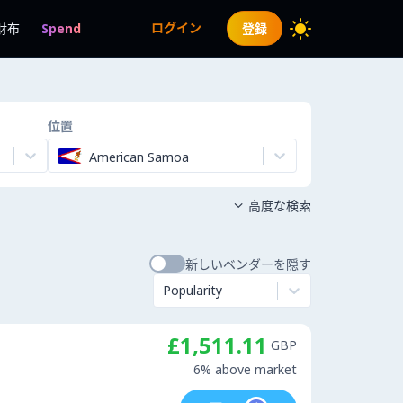
ログイン
財布
Spend
登録
位置
American Samoa
高度な検索

新しいベンダーを隠す
Popularity
£1,511.11
GBP
6% above market