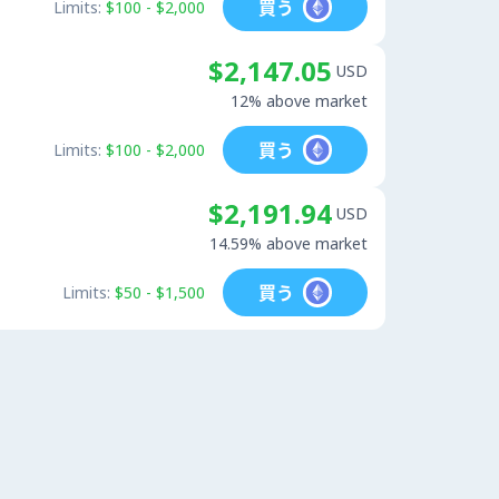
買う
Limits:
$100 - $2,000
$2,147.05
USD
12% above market
買う
Limits:
$100 - $2,000
$2,191.94
USD
14.59% above market
買う
Limits:
$50 - $1,500