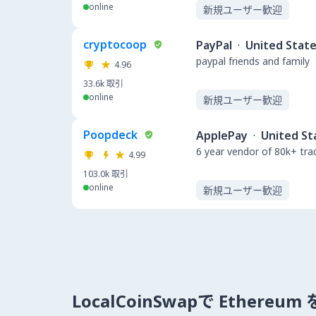
online
新規ユーザー歓迎
cryptocoop
PayPal
·
United Stat
paypal friends and family
4.96
33.6k
取引
online
新規ユーザー歓迎
Poopdeck
ApplePay
·
United St
6 year vendor of 80k+ tra
4.99
103.0k
取引
online
新規ユーザー歓迎
LocalCoinSwapで Ethere