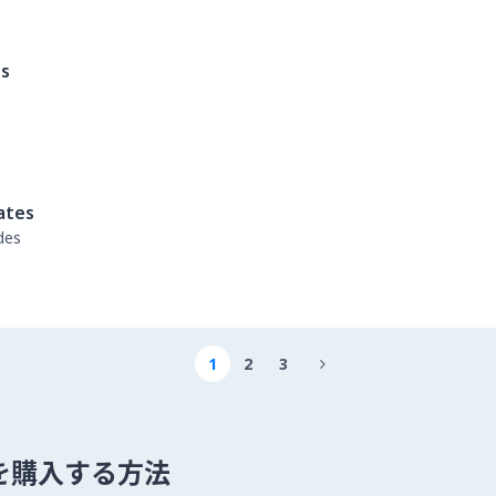
es
ates
des
1
2
3

um を購入する方法