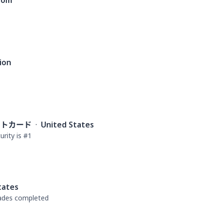
dom
ion
ットカード
·
United States
rity is #1
tates
rades completed