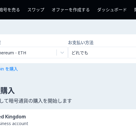
暗号を売る
スワップ
オファーを作成する
ダッシュボード
貨
お支払い方法
hereum
-
ETH
どれでも
coin を購入
 を購入
を使用して暗号通貨の購入を開始します
ed Kingdom
usiness account