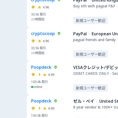
PayPal
·
United King
Buy eth with paypal F&F
4.96
33.5k
取引
1時間前
新規ユーザー歓迎
cryptocoop
PayPal
·
European Un
paypal friends and family
4.96
33.5k
取引
1時間前
新規ユーザー歓迎
Poopdeck
VISAクレジット/デビ
DEBIT CARDS ONLY - Secu
4.99
103.0k
取引
online
新規ユーザー歓迎
Poopdeck
ゼル・ペイ
·
United S
8 year vendor & 100K+ t
4.99
103.0k
取引