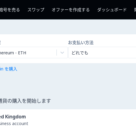
暗号を売る
スワップ
オファーを作成する
ダッシュボード
貨
お支払い方法
hereum
-
ETH
どれでも
coin を購入
暗号通貨の購入を開始します
ed Kingdom
usiness account