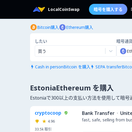
LocalCoinSwap
暗号を購入する
Bitcoin購入
Ethereum購入
したい
暗号通
買う
Et
Cash in personBitcoin を購入
SEPA transferBit


EstoniaEthereum を購入
Estoniaで300以上の支払い方法を使用して
cryptocoop
Bank Transfer
·
Unit
fast, safe, selling from b
4.96
33.5k
取引