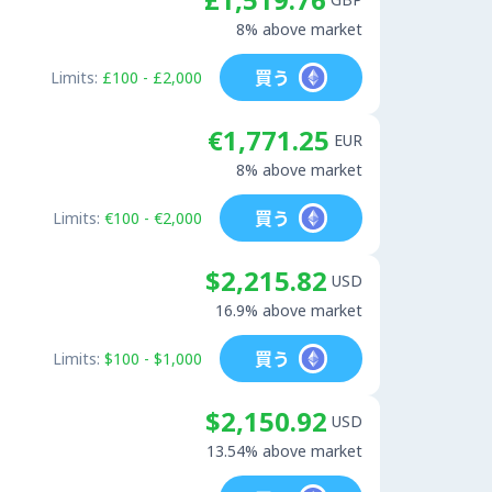
8% above market
買う
Limits:
£100 - £2,000
€1,771.25
EUR
8% above market
買う
Limits:
€100 - €2,000
$2,215.82
USD
16.9% above market
買う
Limits:
$100 - $1,000
$2,150.92
USD
13.54% above market