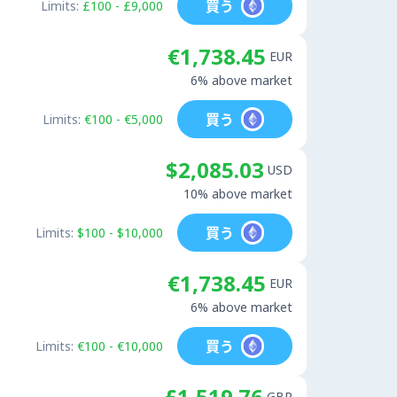
買う
Limits:
£100 - £9,000
€1,738.45
EUR
6% above market
買う
Limits:
€100 - €5,000
$2,085.03
USD
10% above market
買う
Limits:
$100 - $10,000
€1,738.45
EUR
6% above market
買う
Limits:
€100 - €10,000
£1,519.76
GBP