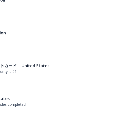
dom
ion
ットカード
·
United States
rity is #1
tates
rades completed