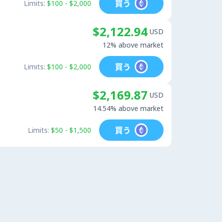
買う
Limits:
$100 - $2,000
$2,122.94
USD
12% above market
買う
Limits:
$100 - $2,000
$2,169.87
USD
14.54% above market
買う
Limits:
$50 - $1,500