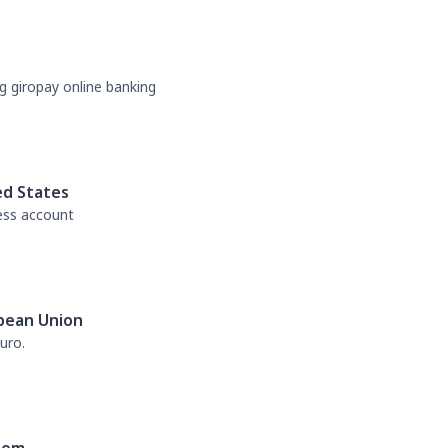
g giropay online banking
ed States
ess account
pean Union
uro.