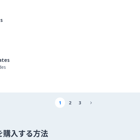
es
ates
des
1
2
3

um を購入する方法