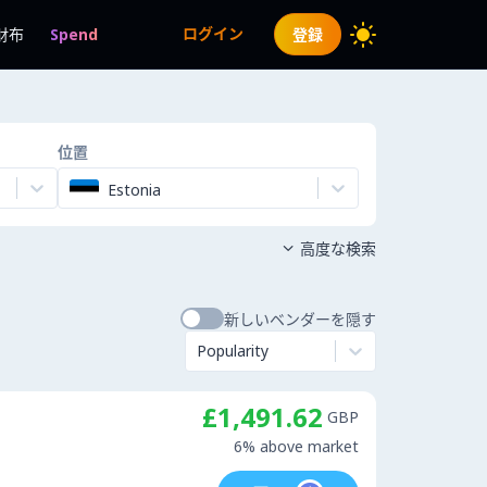
ログイン
財布
Spend
登録
位置
Estonia
高度な検索

新しいベンダーを隠す
Popularity
£1,491.62
GBP
6% above market