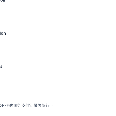
dom
ion
es
card 24/7为你服务 支付宝 微信 银行卡