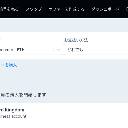
暗号を売る
スワップ
オファーを作成する
ダッシュボード
貨
お支払い方法
hereum
-
ETH
どれでも
coin を購入
号通貨の購入を開始します
ed Kingdom
usiness account