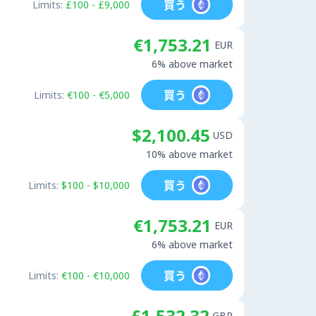
買う
Limits:
£100 - £9,000
€1,753.21
EUR
6% above market
買う
Limits:
€100 - €5,000
$2,100.45
USD
10% above market
買う
Limits:
$100 - $10,000
€1,753.21
EUR
6% above market
買う
Limits:
€100 - €10,000
£1,532.32
GBP