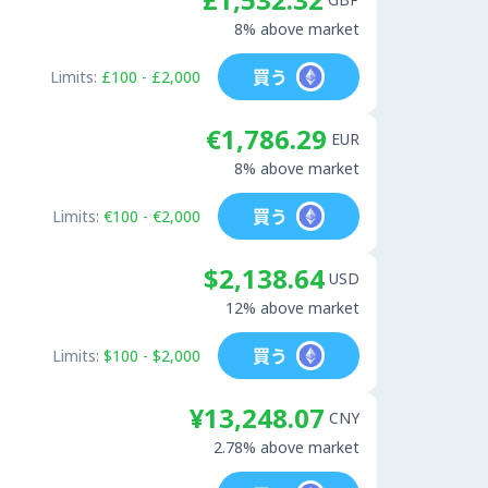
8% above market
買う
Limits:
£100 - £2,000
€1,786.29
EUR
8% above market
買う
Limits:
€100 - €2,000
$2,138.64
USD
12% above market
買う
Limits:
$100 - $2,000
¥13,248.07
CNY
2.78% above market