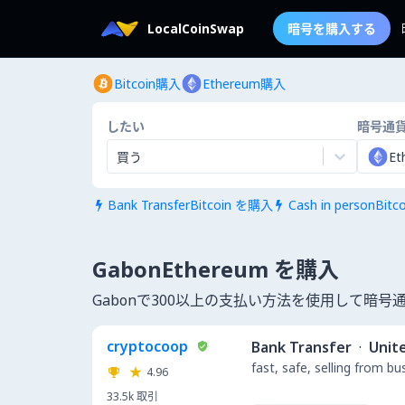
LocalCoinSwap
暗号を購入する
Bitcoin購入
Ethereum購入
したい
暗号通
買う
Et
Bank TransferBitcoin を購入
Cash in personBit


GabonEthereum を購入
Gabonで300以上の支払い方法を使用して暗
cryptocoop
Bank Transfer
·
Unit
fast, safe, selling from b
4.96
33.5k
取引