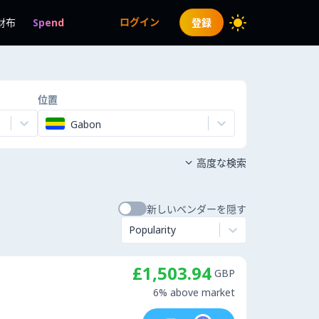
ログイン
財布
Spend
登録
位置
Gabon
高度な検索

新しいベンダーを隠す
Popularity
£1,503.94
GBP
6% above market