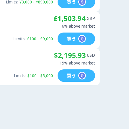
買う
Limits:
¥3,000 - ¥890,000
£1,503.94
GBP
6% above market
買う
Limits:
£100 - £9,000
$2,195.93
USD
15% above market
買う
Limits:
$100 - $5,000