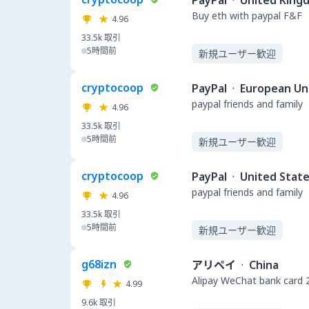
PayPal
·
United King
Buy eth with paypal F&F
4.96
33.5k
取引
5時間前
新規ユーザー歓迎
cryptocoop
PayPal
·
European Un
paypal friends and family
4.96
33.5k
取引
5時間前
新規ユーザー歓迎
cryptocoop
PayPal
·
United Stat
paypal friends and family
4.96
33.5k
取引
5時間前
新規ユーザー歓迎
g68izn
アリペイ
·
China
Alipay WeChat bank 
4.99
9.6k
取引