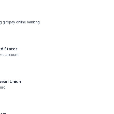
g giropay online banking
ed States
ess account
pean Union
uro.