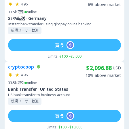
4.96
6% above market
33.5k
取引
online
·
SEPA転送
Germany
Instant bank transfer using giropay online banking
新規ユーザー歓迎
買う
Limits:
€100 - €5,000
cryptocoop
$2,096.88
USD
4.96
10% above market
33.5k
取引
online
·
Bank Transfer
United States
US bank transfer to business account
新規ユーザー歓迎
買う
Limits:
$100 - $10,000