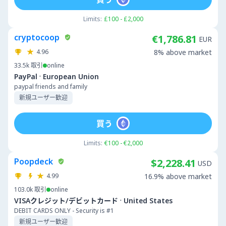
Limits:
£100 - £2,000
cryptocoop
€1,786.81
EUR
4.96
8% above market
33.5k
取引
online
·
PayPal
European Union
paypal friends and family
新規ユーザー歓迎
買う
Limits:
€100 - €2,000
Poopdeck
$2,228.41
USD
4.99
16.9% above market
103.0k
取引
online
·
VISAクレジット/デビットカード
United States
DEBIT CARDS ONLY - Security is #1
新規ユーザー歓迎