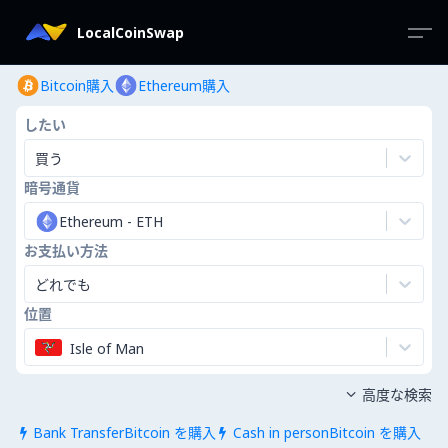
LocalCoinSwap
Bitcoin購入
Ethereum購入
したい
買う
暗号通貨
Ethereum
-
ETH
お支払い方法
どれでも
位置
Isle of Man
高度な検索

Bank TransferBitcoin を購入
Cash in personBitcoin を購入

