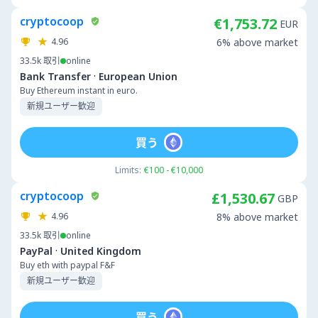
cryptocoop
€1,753.72
EUR
4.96
6% above market
33.5k
取引
online
·
Bank Transfer
European Union
Buy Ethereum instant in euro.
新規ユーザー歓迎
買う
Limits:
€100 - €10,000
cryptocoop
£1,530.67
GBP
4.96
8% above market
33.5k
取引
online
·
PayPal
United Kingdom
Buy eth with paypal F&F
新規ユーザー歓迎
買う