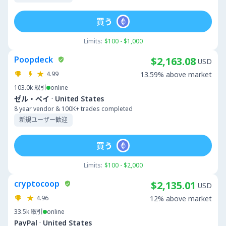
買う
Limits:
$100 - $1,000
Poopdeck
$2,163.08
USD
4.99
13.59% above market
103.0k
取引
online
·
ゼル・ペイ
United States
8 year vendor & 100K+ trades completed
新規ユーザー歓迎
買う
Limits:
$100 - $2,000
cryptocoop
$2,135.01
USD
4.96
12% above market
33.5k
取引
online
·
PayPal
United States