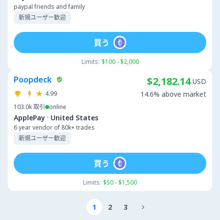
paypal friends and family
新規ユーザー歓迎
買う
Limits:
$100 - $2,000
Poopdeck
$2,182.14
USD
4.99
14.6% above market
103.0k
取引
online
·
ApplePay
United States
6 year vendor of 80k+ trades
新規ユーザー歓迎
買う
Limits:
$50 - $1,500
1
2
3
