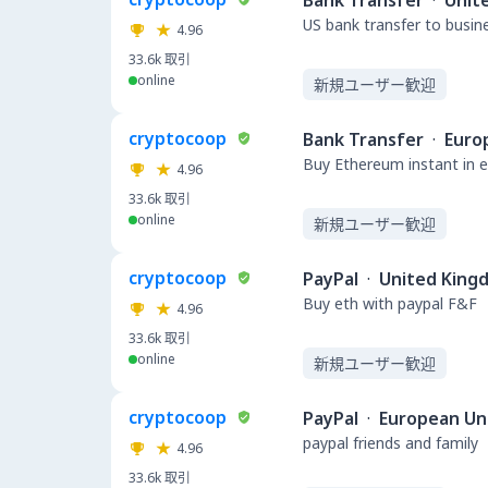
Bank Transfer
·
Unit
US bank transfer to busin
4.96
33.6k
取引
online
新規ユーザー歓迎
cryptocoop
Bank Transfer
·
Euro
Buy Ethereum instant in e
4.96
33.6k
取引
online
新規ユーザー歓迎
cryptocoop
PayPal
·
United King
Buy eth with paypal F&F
4.96
33.6k
取引
online
新規ユーザー歓迎
cryptocoop
PayPal
·
European Un
paypal friends and family
4.96
33.6k
取引