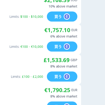
10% above market
買う
Limits:
$100 - $10,000
€1,757.10
EUR
6% above market
買う
Limits:
€100 - €10,000
£1,533.69
GBP
8% above market
買う
Limits:
£100 - £2,000
€1,790.25
EUR
8% above market