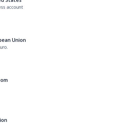
ed States
ess account
pean Union
uro.
dom
ion