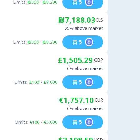
買う
Limits:
₪350 - ₪8,200
₪7,188.03
ILS
25% above market
買う
Limits:
₪350 - ₪8,200
£1,505.29
GBP
6% above market
買う
Limits:
£100 - £9,000
€1,757.10
EUR
6% above market
買う
Limits:
€100 - €5,000
$2,108.59
USD