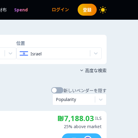
ログイン
財布
Spend
登録
位置
Israel
高度な検索

新しいベンダーを隠す
Popularity
₪7,188.03
ILS
25% above market