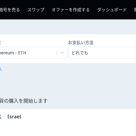
暗号を売る
スワップ
オファーを作成する
ダッシュボード
貨
お支払い方法
hereum
-
ETH
どれでも
入
号通貨の購入を開始します
ス
·
Israel