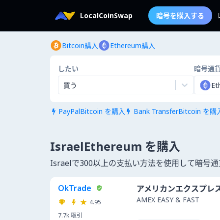
LocalCoinSwap
暗号を購入する
Bitcoin購入
Ethereum購入
したい
暗号通
買う
Et
PayPalBitcoin を購入
Bank TransferBitcoin を購


IsraelEthereum を購入
Israelで300以上の支払い方法を使用して暗
OkTrade
アメリカンエクスプレ
AMEX EASY & FAST
4.95
7.7k
取引