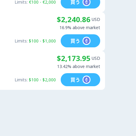
買う
Limits:
€100 - €2,000
$2,240.86
USD
16.9% above market
買う
Limits:
$100 - $1,000
$2,173.95
USD
13.42% above market
買う
Limits:
$100 - $2,000