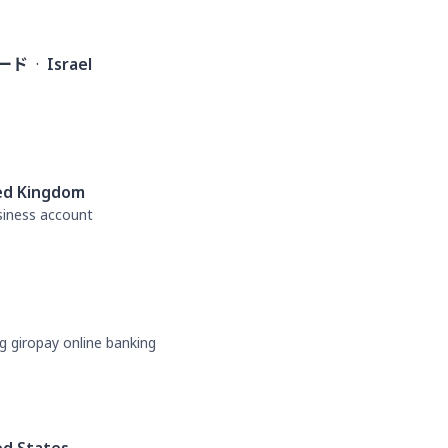
ード
·
Israel
ed Kingdom
usiness account
g giropay online banking