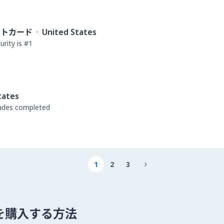
ットカード
·
United States
rity is #1
tates
rades completed
1
2
3

um を購入する方法